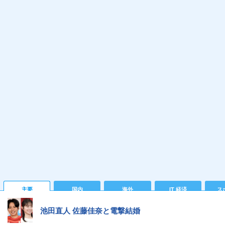
主要
国内
海外
IT 経済
ス
池田直人 佐藤佳奈と電撃結婚