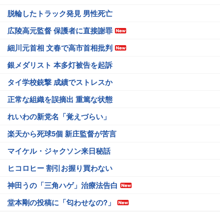
脱輪したトラック発見 男性死亡
広陵高元監督 保護者に直接謝罪
細川元首相 文春で高市首相批判
銀メダリスト 本多灯被告を起訴
タイ学校銃撃 成績でストレスか
正常な組織を誤摘出 重篤な状態
れいわの新党名「覚えづらい」
楽天から死球5個 新庄監督が苦言
マイケル・ジャクソン来日秘話
ヒコロヒー 割引お握り買わない
神田うの「三角ハゲ」治療法告白
堂本剛の投稿に「匂わせなの?」