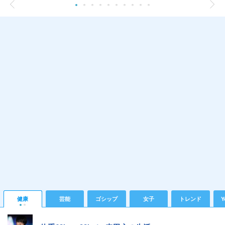
健康
芸能
ゴシップ
女子
トレンド
Y