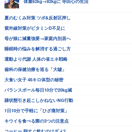
体重62kg→82kgに 寺田心の生活
夏のむくみ対策 ツボ&反射区押し
紫外線対策がビタミンD不足に
母が娘に減量強要→家庭内別居へ
睡眠時の悩みを解消する過ごし方
運動より代謝 人体の省エネ戦略
歯科の保健治療を巡る「大嘘」
大食い女子 46キロ体型の秘密
バランスボール毎日10分で20kg減
躁状態引き起こしかねないNG行動
1日10分で手軽に「ひざ痛対策」
キウイを食べる際の3つの注意点
コーヒー 朝すぐ飲むのはダメ?