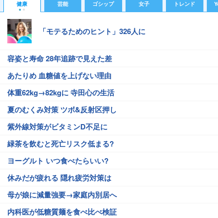
健康
芸能
ゴシップ
女子
トレンド
Y
「モテるためのヒント」326人に
容姿と寿命 28年追跡で見えた差
あたりめ 血糖値を上げない理由
体重62kg→82kgに 寺田心の生活
夏のむくみ対策 ツボ&反射区押し
紫外線対策がビタミンD不足に
緑茶を飲むと死亡リスク低まる?
ヨーグルト いつ食べたらいい?
休みだが疲れる 隠れ疲労対策は
母が娘に減量強要→家庭内別居へ
内科医が低糖質麺を食べ比べ検証