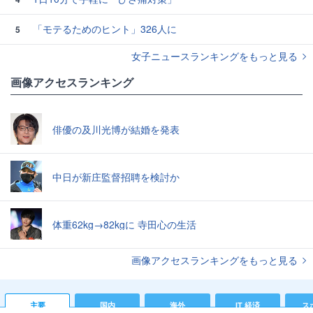
「モテるためのヒント」326人に
5
女子ニュースランキングをもっと見る
画像アクセスランキング
俳優の及川光博が結婚を発表
中日が新庄監督招聘を検討か
体重62kg→82kgに 寺田心の生活
画像アクセスランキングをもっと見る
主要
国内
海外
IT 経済
ス