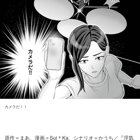
カメラだ！！
原作＝まあ、漫画＝Sui＊Ka、シナリオ＝かうち／『浮気