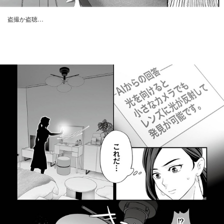
盗撮か盗聴…