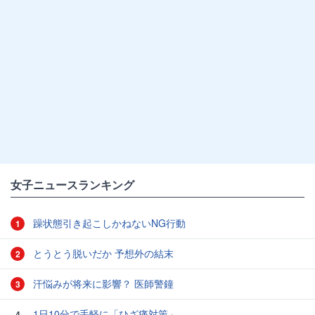
女子ニュースランキング
躁状態引き起こしかねないNG行動
1
とうとう脱いだか 予想外の結末
2
汗悩みが将来に影響？ 医師警鐘
3
1日10分で手軽に「ひざ痛対策」
4