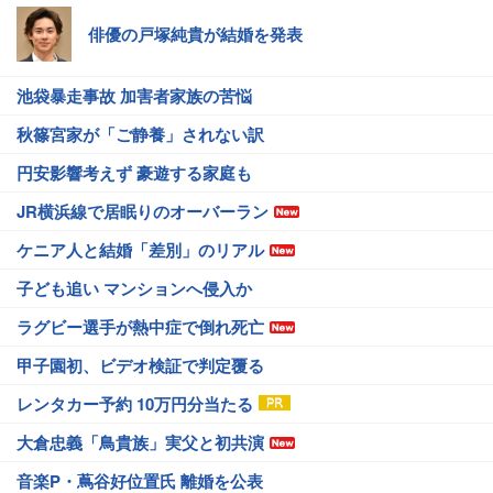
俳優の戸塚純貴が結婚を発表
池袋暴走事故 加害者家族の苦悩
秋篠宮家が「ご静養」されない訳
円安影響考えず 豪遊する家庭も
JR横浜線で居眠りのオーバーラン
ケニア人と結婚「差別」のリアル
子ども追い マンションへ侵入か
ラグビー選手が熱中症で倒れ死亡
甲子園初、ビデオ検証で判定覆る
レンタカー予約 10万円分当たる
大倉忠義「鳥貴族」実父と初共演
音楽P・蔦谷好位置氏 離婚を公表