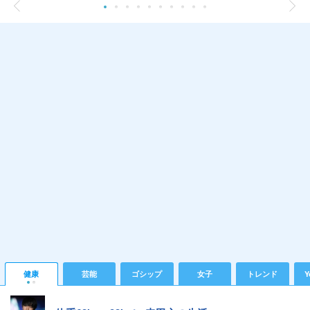
健康
芸能
ゴシップ
女子
トレンド
Y