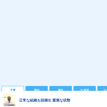
主要
国内
海外
IT 経済
ス
正常な組織を誤摘出 重篤な状態