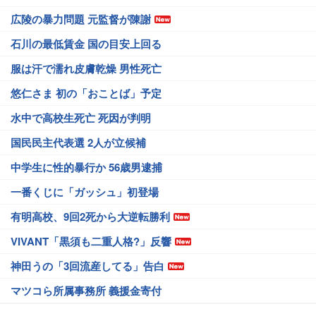
広陵の暴力問題 元監督が陳謝
石川の最低賃金 国の目安上回る
服は汗で濡れ皮膚乾燥 男性死亡
悠仁さま 初の「おことば」予定
水中で高校生死亡 死因が判明
国民民主代表選 2人が立候補
中学生に性的暴行か 56歳男逮捕
一番くじに「ガッシュ」初登場
有明高校、9回2死から大逆転勝利
VIVANT「黒須も二重人格?」反響
神田うの「3回流産してる」告白
マツコら所属事務所 義援金寄付