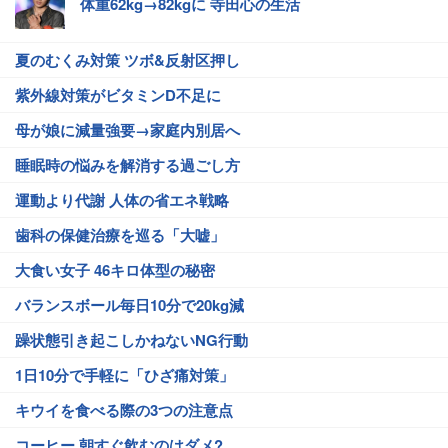
体重62kg→82kgに 寺田心の生活
夏のむくみ対策 ツボ&反射区押し
紫外線対策がビタミンD不足に
母が娘に減量強要→家庭内別居へ
睡眠時の悩みを解消する過ごし方
運動より代謝 人体の省エネ戦略
歯科の保健治療を巡る「大嘘」
大食い女子 46キロ体型の秘密
バランスボール毎日10分で20kg減
躁状態引き起こしかねないNG行動
1日10分で手軽に「ひざ痛対策」
キウイを食べる際の3つの注意点
コーヒー 朝すぐ飲むのはダメ?