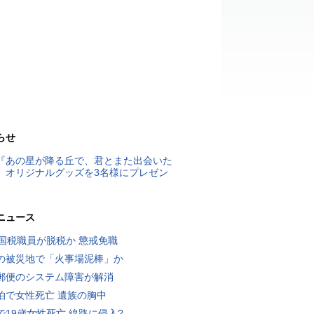
らせ
『あの星が降る丘で、君とまた出会いた
』オリジナルグッズを3名様にプレゼン
ニュース
歳国税職員が脱税か 懲戒免職
の被災地で「火事場泥棒」か
郵便のシステム障害が解消
泊で女性死亡 遺族の胸中
で19歳女性死亡 線路に侵入?