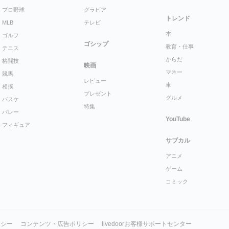
プロ野球
グラビア
トレンド
MLB
テレビ
本
ゴルフ
ゴシップ
教育・仕事
テニス
からだ
格闘技
映画
マネー
競馬
レビュー
車
相撲
プレゼント
グルメ
バスケ
特集
バレー
YouTube
フィギュア
サブカル
アニメ
ゲーム
コミック
リシー
コンテンツ・広告ポリシー
livedoorお客様サポートセンター