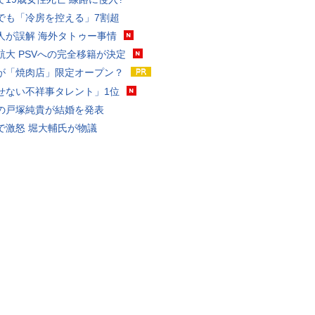
でも「冷房を控える」7割超
人が誤解 海外タトゥー事情
航大 PSVへの完全移籍が決定
が「焼肉店」限定オープン？
せない不祥事タレント」1位
の戸塚純貴が結婚を発表
で激怒 堀大輔氏が物議