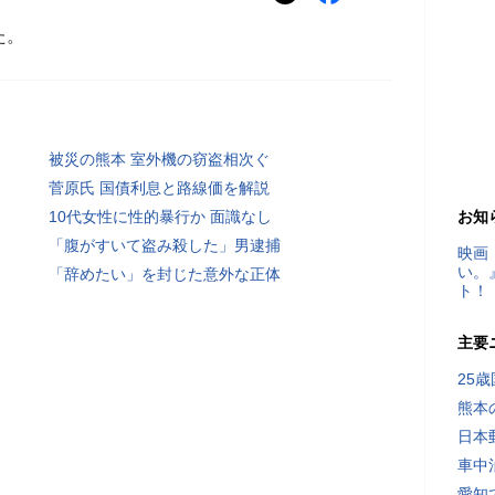
た。
被災の熊本 室外機の窃盗相次ぐ
菅原氏 国債利息と路線価を解説
10代女性に性的暴行か 面識なし
お知
「腹がすいて盗み殺した」男逮捕
映画
い。
「辞めたい」を封じた意外な正体
ト！
主要
25
熊本
日本
車中
愛知