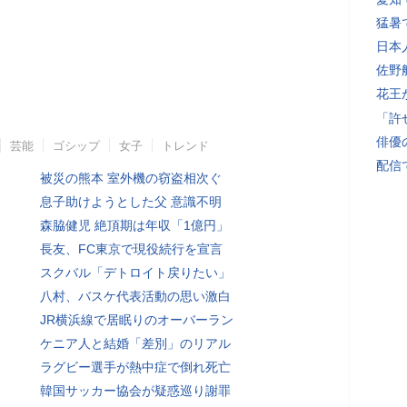
猛暑
日本
佐野
花王
「許
俳優
芸能
ゴシップ
女子
トレンド
配信
被災の熊本 室外機の窃盗相次ぐ
息子助けようとした父 意識不明
森脇健児 絶頂期は年収「1億円」
長友、FC東京で現役続行を宣言
スクバル「デトロイト戻りたい」
八村、バスケ代表活動の思い激白
JR横浜線で居眠りのオーバーラン
ケニア人と結婚「差別」のリアル
ラグビー選手が熱中症で倒れ死亡
韓国サッカー協会が疑惑巡り謝罪