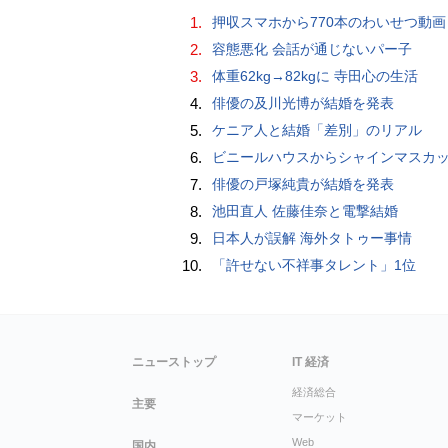
1.
押収スマホから770本のわいせつ動画 15歳少女に酒と薬飲ませ性的暴行か 54歳男を再逮捕 「薬もありますよ」とSNS
2.
容態悪化 会話が通じないパー子
3.
体重62kg→82kgに 寺田心の生活
4.
俳優の及川光博が結婚を発表
5.
ケニア人と結婚「差別」のリアル
6.
ビニールハウスからシャインマスカット約200房を盗んだ疑い ネットで販売か 無職の男（42）逮捕 
7.
俳優の戸塚純貴が結婚を発表
8.
池田直人 佐藤佳奈と電撃結婚
9.
日本人が誤解 海外タトゥー事情
10.
「許せない不祥事タレント」1位
ニューストップ
IT 経済
経済総合
主要
マーケット
Web
国内