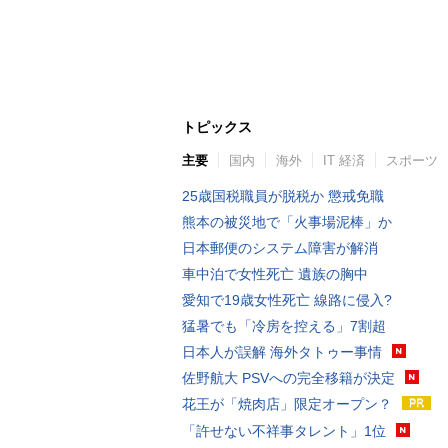
トピックス
主要
国内
海外
IT 経済
スポーツ
25歳国税職員が脱税か 懲戒免職
熊本の被災地で「火事場泥棒」か
日本郵便のシステム障害が解消
車中泊で女性死亡 遺族の胸中
愛知で19歳女性死亡 線路に侵入?
猛暑でも「冷房を控える」7割超
日本人が誤解 海外タトゥー事情
佐野航大 PSVへの完全移籍が決定
花王が「焼肉店」限定オープン？
「許せない不祥事タレント」1位