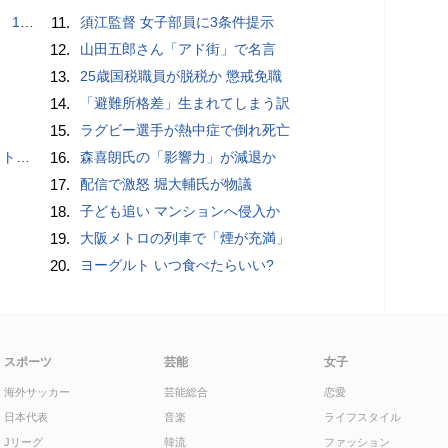
で誘い出し
11.
須江監督 女子部員に3条件提示
12.
山田五郎さん「アド街」で名言
13.
25歳国税職員が脱税か 懲戒免職
14.
「避難所格差」生まれてしまう訳
15.
ラグビー選手が熱中症で倒れ死亡
岡山県警
16.
森喜朗氏の「影響力」が減退か
17.
配信で激怒 堀大輔氏が物議
18.
子ども追い マンションへ侵入か
19.
大阪メトロの列車で「煙が充満」
20.
ヨーグルト いつ食べたらいい?
スポーツ
芸能
女子
海外サッカー
芸能総合
恋愛
日本代表
音楽
ライフスタイル
Jリーグ
韓流
ファッション