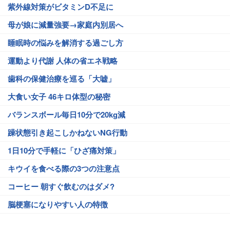
紫外線対策がビタミンD不足に
母が娘に減量強要→家庭内別居へ
睡眠時の悩みを解消する過ごし方
運動より代謝 人体の省エネ戦略
歯科の保健治療を巡る「大嘘」
大食い女子 46キロ体型の秘密
バランスボール毎日10分で20kg減
躁状態引き起こしかねないNG行動
1日10分で手軽に「ひざ痛対策」
キウイを食べる際の3つの注意点
コーヒー 朝すぐ飲むのはダメ?
脳梗塞になりやすい人の特徴