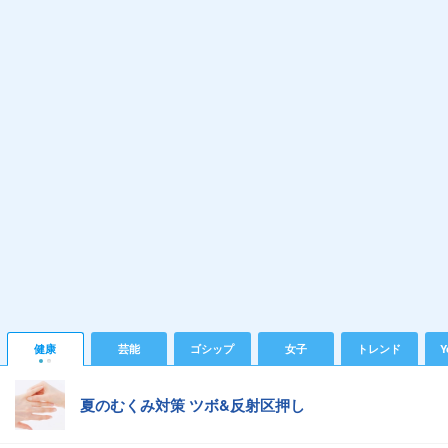
健康
芸能
ゴシップ
女子
トレンド
Y
夏のむくみ対策 ツボ&反射区押し