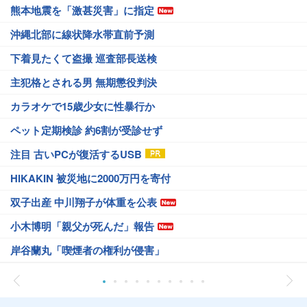
熊本地震を「激甚災害」に指定
沖縄北部に線状降水帯直前予測
下着見たくて盗撮 巡査部長送検
主犯格とされる男 無期懲役判決
カラオケで15歳少女に性暴行か
ペット定期検診 約6割が受診せず
注目 古いPCが復活するUSB
HIKAKIN 被災地に2000万円を寄付
双子出産 中川翔子が体重を公表
小木博明「親父が死んだ」報告
岸谷蘭丸「喫煙者の権利が侵害」