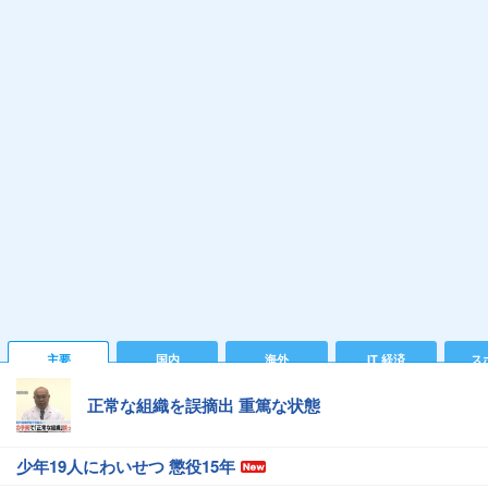
主要
国内
海外
IT 経済
ス
正常な組織を誤摘出 重篤な状態
少年19人にわいせつ 懲役15年