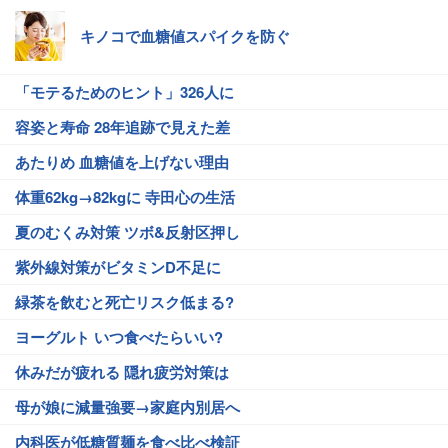
キノコで血糖値スパイクを防ぐ
「モテるためのヒント」326人に
容姿と寿命 28年追跡で見えた差
あたりめ 血糖値を上げない理由
体重62kg→82kgに 寺田心の生活
夏のむくみ対策 ツボ&反射区押し
紫外線対策がビタミンD不足に
緑茶を飲むと死亡リスク低まる?
ヨーグルト いつ食べたらいい?
休みだが疲れる 隠れ疲労対策は
母が娘に減量強要→家庭内別居へ
内科医が低糖質麺を食べ比べ検証