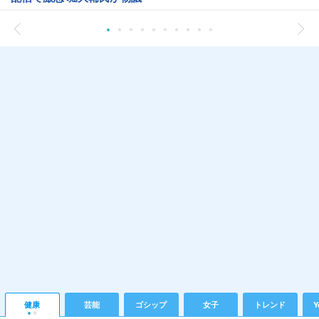
健康
芸能
ゴシップ
女子
トレンド
Y