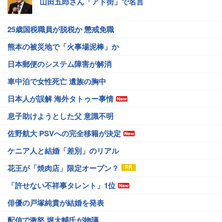
山田五郎さん「アド街」で名言
25歳国税職員が脱税か 懲戒免職
熊本の被災地で「火事場泥棒」か
日本郵便のシステム障害が解消
車中泊で女性死亡 遺族の胸中
日本人が誤解 海外タトゥー事情
息子助けようとした父 意識不明
佐野航大 PSVへの完全移籍が決定
ケニア人と結婚「差別」のリアル
花王が「焼肉店」限定オープン？
「許せない不祥事タレント」1位
俳優の戸塚純貴が結婚を発表
配信で激怒 堀大輔氏が物議