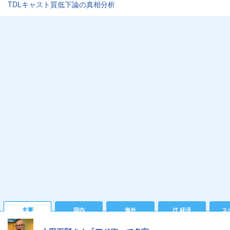
TDLキャスト質低下論の真相分析
主要
国内
海外
IT 経済
ス