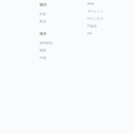
Web
国内
ガジェット
社会
ITビジネス
政治
IT総合
海外
PR
海外総合
韓国
中国