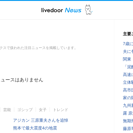
主要
7歳
クスで扱われた注目ニュースを掲載しています。
夫に
関東
「泥
高速
ニュースはありません
立体
高市
家の
九州
芸能
ゴシップ
女子
トレンド
露 
アジカン 三原重夫さんを追悼
無期
熊本で最大震度4の地震
藤原