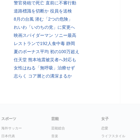
警官発砲で死亡 直前に不審行動
道路標識を切断か 役員を送検
8月の台風 潜む「2つの危険」
れいわ「いのちの党」に変更へ
映画スパイダーマン ソニー最高
レストランで192人食中毒 静岡
夏のボーナス平均 初の100万超え
任天堂 熊本地震被災者へ対応も
女性はねる「無呼吸」治療せず
志らく コア層との溝深まるか
スポーツ
芸能
女子
海外サッカー
芸能総合
恋愛
日本代表
音楽
ライフスタイル