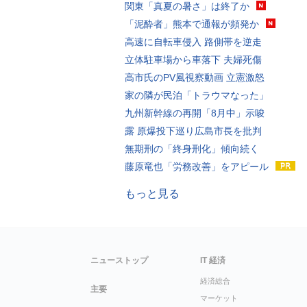
関東「真夏の暑さ」は終了か
「泥酔者」熊本で通報が頻発か
高速に自転車侵入 路側帯を逆走
立体駐車場から車落下 夫婦死傷
高市氏のPV風視察動画 立憲激怒
家の隣が民泊「トラウマなった」
九州新幹線の再開「8月中」示唆
露 原爆投下巡り広島市長を批判
無期刑の「終身刑化」傾向続く
藤原竜也「労務改善」をアピール
もっと見る
ニューストップ
IT 経済
経済総合
主要
マーケット