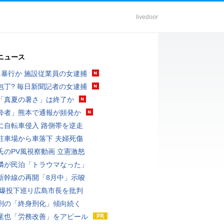
livedoor
ニュース
に暴行か 施設従業員の女逮捕
包丁? 毎日新聞記者の女逮捕
「真夏の暑さ」は終了か
酔者」熊本で通報が頻発か
に自転車侵入 路側帯を逆走
駐車場から車落下 夫婦死傷
氏のPV風視察動画 立憲激怒
隣が民泊「トラウマなった」
新幹線の再開「8月中」示唆
原爆投下巡り広島市長を批判
刑の「終身刑化」傾向続く
竜也「労務改善」をアピール