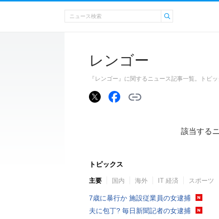
レンゴー
『レンゴー』に関するニュース記事一覧。トピッ
該当する
トピックス
主要
国内
海外
IT 経済
スポーツ
7歳に暴行か 施設従業員の女逮捕
夫に包丁? 毎日新聞記者の女逮捕