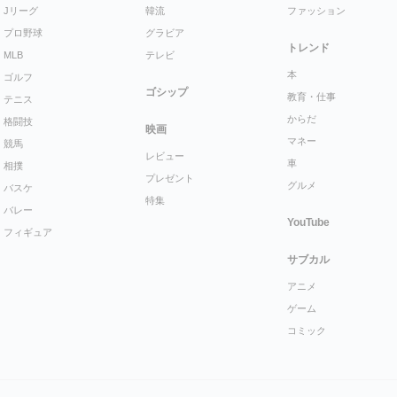
Jリーグ
韓流
ファッション
プロ野球
グラビア
トレンド
MLB
テレビ
本
ゴルフ
ゴシップ
教育・仕事
テニス
からだ
格闘技
映画
マネー
競馬
レビュー
車
相撲
プレゼント
グルメ
バスケ
特集
バレー
YouTube
フィギュア
サブカル
アニメ
ゲーム
コミック