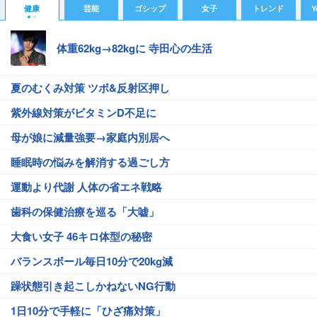
健康
芸能
ゴシップ
女子
トレンド
Y
体重62kg→82kgに 寺田心の生活
夏のむくみ対策 ツボ&反射区押し
紫外線対策がビタミンD不足に
母が娘に減量強要→家庭内別居へ
睡眠時の悩みを解消する過ごし方
運動より代謝 人体の省エネ戦略
歯科の保健治療を巡る「大嘘」
大食い女子 46キロ体型の秘密
バランスボール毎日10分で20kg減
躁状態引き起こしかねないNG行動
1日10分で手軽に「ひざ痛対策」