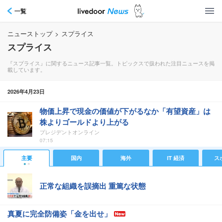
一覧
ニューストップ
>
スプライス
スプライス
『スプライス』に関するニュース記事一覧。トピックスで扱われた注目ニュースを掲
載しています。
2026年4月23日
物価上昇で現金の価値が下がるなか「有望資産」は
株よりゴールドより上がる
プレジデントオンライン
07:15
主要
国内
海外
IT 経済
ス
正常な組織を誤摘出 重篤な状態
真夏に完全防備姿「金を出せ」