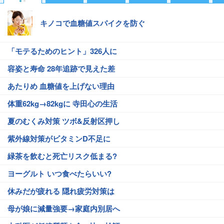
キノコで血糖値スパイクを防ぐ
「モテるためのヒント」326人に
容姿と寿命 28年追跡で見えた差
あたりめ 血糖値を上げない理由
体重62kg→82kgに 寺田心の生活
夏のむくみ対策 ツボ&反射区押し
紫外線対策がビタミンD不足に
緑茶を飲むと死亡リスク低まる?
ヨーグルト いつ食べたらいい?
休みだが疲れる 隠れ疲労対策は
母が娘に減量強要→家庭内別居へ