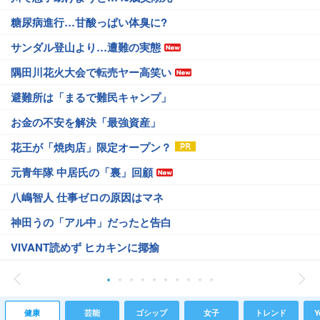
糖尿病進行…甘酸っぱい体臭に?
サンダル登山より…遭難の実態
隅田川花火大会で転売ヤー高笑い
避難所は「まるで難民キャンプ」
お金の不安を解決「最強資産」
花王が「焼肉店」限定オープン？
元青年隊 中居氏の「裏」回顧
八嶋智人 仕事ゼロの原因はマネ
神田うの「アル中」だったと告白
VIVANT読めず ヒカキンに揶揄
健康
芸能
ゴシップ
女子
トレンド
Y