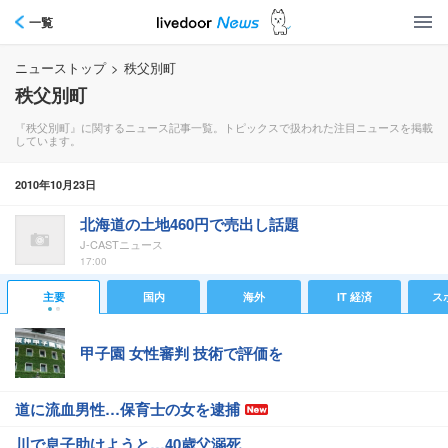
一覧
ニューストップ
>
秩父別町
秩父別町
『秩父別町』に関するニュース記事一覧。トピックスで扱われた注目ニュースを掲載
しています。
2010年10月23日
北海道の土地460円で売出し話題
J-CASTニュース
17:00
主要
国内
海外
IT 経済
ス
甲子園 女性審判 技術で評価を
道に流血男性…保育士の女を逮捕
川で息子助けようと…40歳父溺死