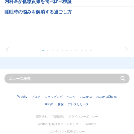
内科医が低糖質麺を食べ比べ検証
睡眠時の悩みを解消する過ごし方
Peachy
ブログ
ショッピング
バンク
みんかぶ
みんかぶChoice
Kstyle
株探
プレスリリース
運営会社
利用規約
プライバシーポリシー
livedoorお客様サポートセンター
livedoor
コンテンツ・広告ポリシー