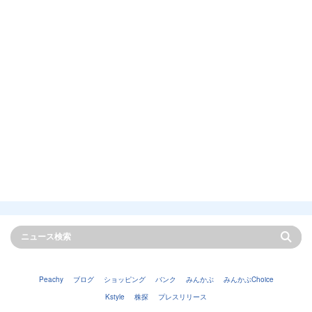
Peachy
ブログ
ショッピング
バンク
みんかぶ
みんかぶChoice
Kstyle
株探
プレスリリース