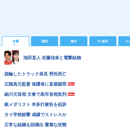
主要
国内
海外
IT 経済
ス
池田直人 佐藤佳奈と電撃結婚
脱輪したトラック発見 男性死亡
広陵高元監督 保護者に直接謝罪
細川元首相 文春で高市首相批判
銀メダリスト 本多灯被告を起訴
タイ学校銃撃 成績でストレスか
正常な組織を誤摘出 重篤な状態