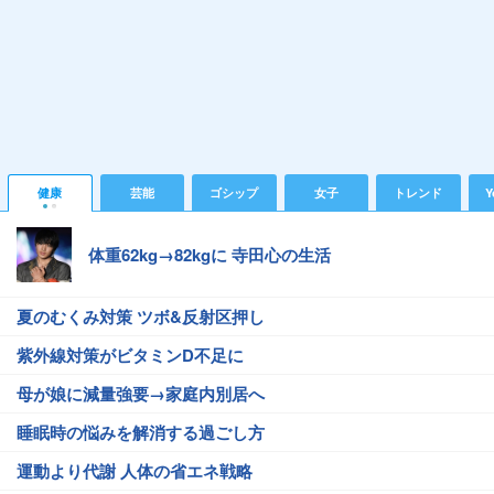
健康
芸能
ゴシップ
女子
トレンド
Y
体重62kg→82kgに 寺田心の生活
夏のむくみ対策 ツボ&反射区押し
紫外線対策がビタミンD不足に
母が娘に減量強要→家庭内別居へ
睡眠時の悩みを解消する過ごし方
運動より代謝 人体の省エネ戦略