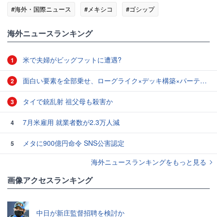
#海外・国際ニュース
#メキシコ
#ゴシップ
海外ニュースランキング
米で夫婦がビッグフットに遭遇?
1
面白い要素を全部乗せ、ローグライク×デッキ構築×パーティ制RPGの「Chrono Ark」を遊んでみた
2
タイで銃乱射 祖父母も殺害か
3
7月米雇用 就業者数が2.3万人減
4
メタに900億円命令 SNS公害認定
5
海外ニュースランキングをもっと見る
画像アクセスランキング
中日が新庄監督招聘を検討か