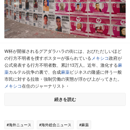
W杯が開催されるグアダラハラの街には、おびただしいほど
の行方不明者を捜すポスターが張られている
メキシコ
政府が
公式発表する行方不明者数、累計13万人。近年、激化する
麻
薬
カルテル抗争の裏で、合成
麻薬
ビジネスの隆盛に伴う一般
市民に対する拉致・強制労働の実態が浮かび上がってきた。
メキシコ
在住のジャーナリスト・
続きを読む
#海外ニュース
#海外総合ニュース
#麻薬