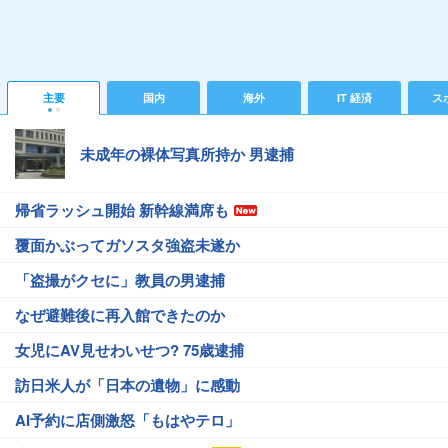
主要
国内
海外
IT 経済
ス
未成年の裸体写真所持か 男逮捕
帰省ラッシュ開始 新幹線満席も
覆面かぶってガソスタ強盗未遂か
「盗撮がクセに」教員の男逮捕
なぜ避難後に再入館できたのか
女児にAV見せわいせつ? 75歳逮捕
訪日米人が「日本の遺物」に感動
AI予約に店側激怒「もはやテロ」