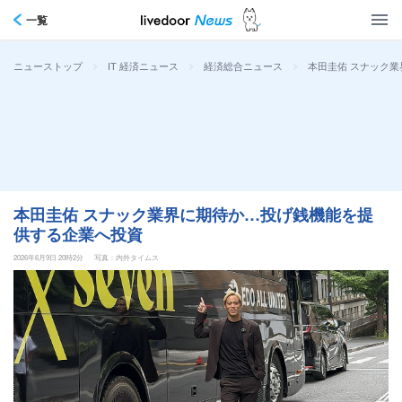
一覧
>
>
>
本田圭佑 スナック
ニューストップ
IT 経済ニュース
経済総合ニュース
本田圭佑 スナック業界に期待か…投げ銭機能を提
供する企業へ投資
2026年6月9日 20時2分
写真：内外タイムス