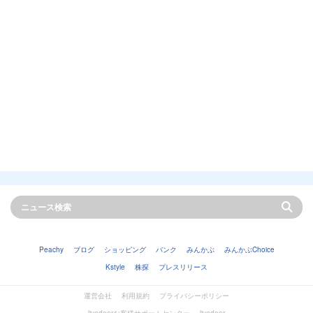
Peachy
ブログ
ショッピング
バンク
みんかぶ
みんかぶChoice
Kstyle
株探
プレスリリース
運営会社
利用規約
プライバシーポリシー