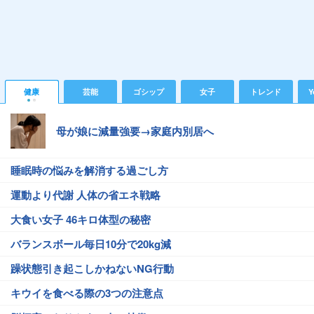
健康
芸能
ゴシップ
女子
トレンド
Y
母が娘に減量強要→家庭内別居へ
睡眠時の悩みを解消する過ごし方
運動より代謝 人体の省エネ戦略
大食い女子 46キロ体型の秘密
バランスボール毎日10分で20kg減
躁状態引き起こしかねないNG行動
キウイを食べる際の3つの注意点