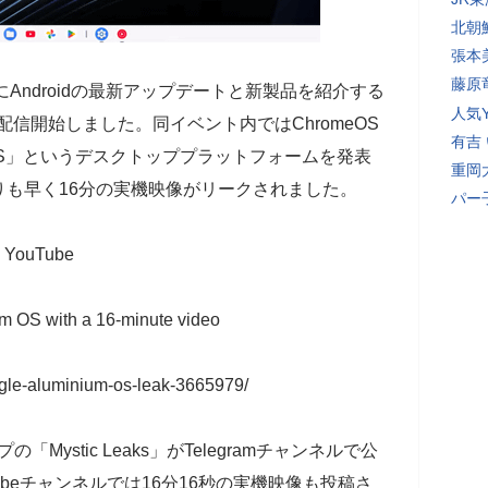
北朝
張本
藤原
2日にAndroidの最新アップデートと新製品を紹介する
人気Y
dition」を配信開始しました。同イベント内ではChromeOS
有吉
ium OS」というデスクトッププラットフォームを発表
重岡
も早く16分の実機映像がリークされました。
パー
- YouTube
um OS with a 16-minute video
ogle-aluminium-os-leak-3665979/
の「Mystic Leaks」がTelegramチャンネルで公
ouTubeチャンネルでは16分16秒の実機映像も投稿さ