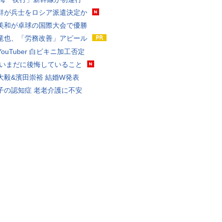
鮮が兵士をロシア派遣決定か
美和が卓球の国際大会で優勝
竜也、「労務改善」アピール
ouTuber 白ビキニ加工否定
 いまだに後悔していること
大毅&濱田崇裕 結婚W発表
子の認知症 老老介護に不安