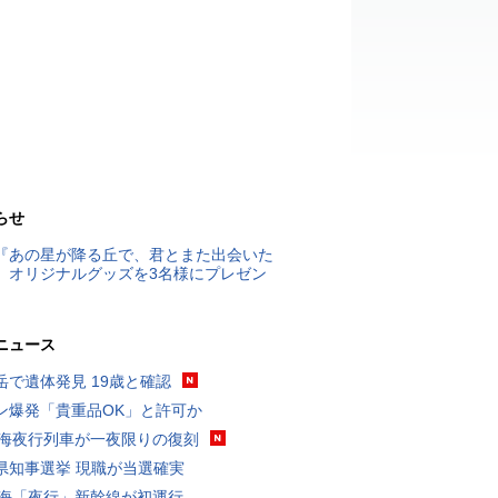
らせ
『あの星が降る丘で、君とまた出会いた
』オリジナルグッズを3名様にプレゼン
ニュース
岳で遺体発見 19歳と確認
ン爆発「貴重品OK」と許可か
東海夜行列車が一夜限りの復刻
県知事選挙 現職が当選確実
東海「夜行」新幹線が初運行