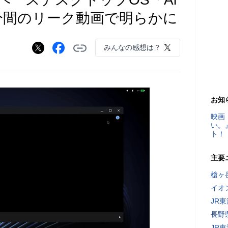
が16分間のリーク動画で明らかに
みんなの感想は？
）
お知
映画
い。
ト！
主要
槍ヶ
イオ
JR
長野
JR