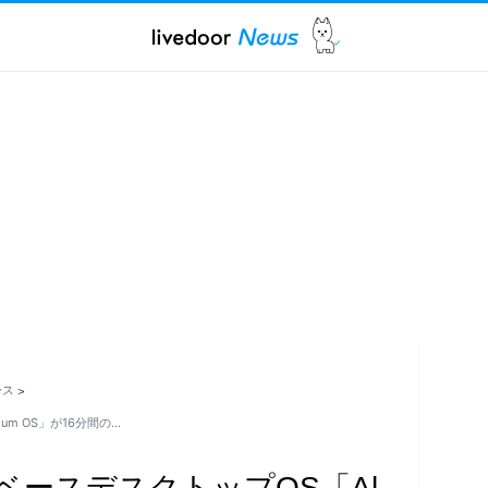
ース
>
nium OS」が16分間の…
d 17ベースデスクトップOS「Al