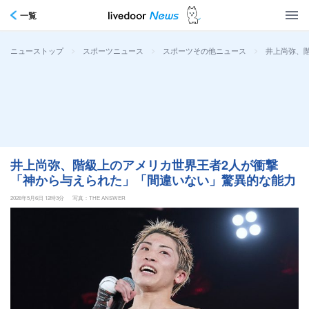
一覧
>
>
>
井上尚弥、
ニューストップ
スポーツニュース
スポーツその他ニュース
井上尚弥、階級上のアメリカ世界王者2人が衝撃
「神から与えられた」「間違いない」驚異的な能力
2026年5月6日 12時3分
写真：THE ANSWER