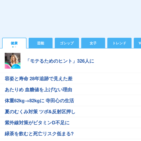
健康
芸能
ゴシップ
女子
トレンド
Y
「モテるためのヒント」326人に
容姿と寿命 28年追跡で見えた差
あたりめ 血糖値を上げない理由
体重62kg→82kgに 寺田心の生活
夏のむくみ対策 ツボ&反射区押し
紫外線対策がビタミンD不足に
緑茶を飲むと死亡リスク低まる?