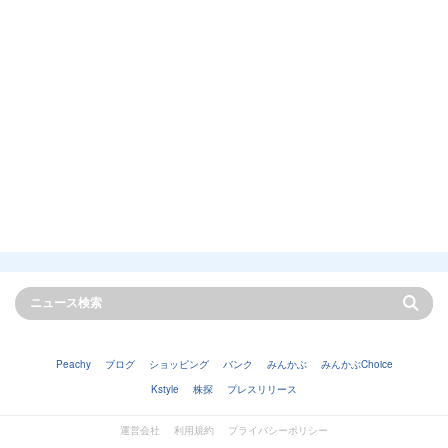
Peachy
ブログ
ショッピング
バンク
みんかぶ
みんかぶChoice
Kstyle
株探
プレスリリース
運営会社
利用規約
プライバシーポリシー