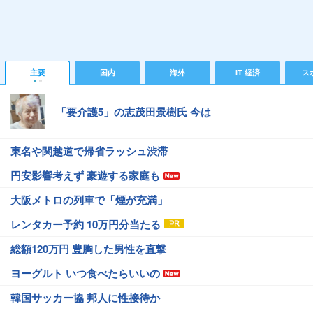
主要
国内
海外
IT 経済
ス
「要介護5」の志茂田景樹氏 今は
東名や関越道で帰省ラッシュ渋滞
円安影響考えず 豪遊する家庭も
大阪メトロの列車で「煙が充満」
レンタカー予約 10万円分当たる
総額120万円 豊胸した男性を直撃
ヨーグルト いつ食べたらいいの
韓国サッカー協 邦人に性接待か