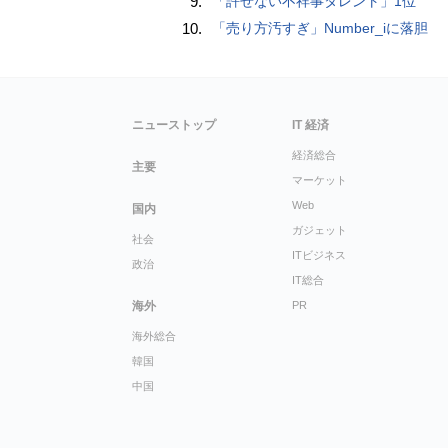
9.
「許せない不祥事タレント」1位
10.
「売り方汚すぎ」Number_iに落胆
ニューストップ
IT 経済
経済総合
主要
マーケット
Web
国内
ガジェット
社会
ITビジネス
政治
IT総合
海外
PR
海外総合
韓国
中国