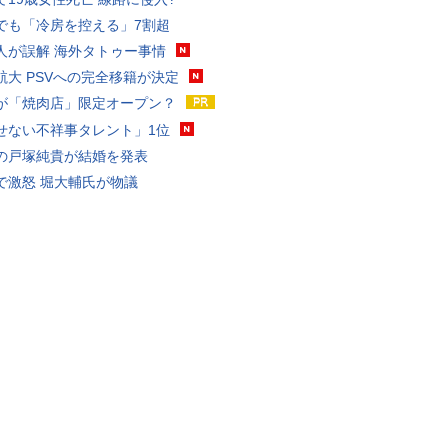
でも「冷房を控える」7割超
人が誤解 海外タトゥー事情
航大 PSVへの完全移籍が決定
が「焼肉店」限定オープン？
せない不祥事タレント」1位
の戸塚純貴が結婚を発表
で激怒 堀大輔氏が物議