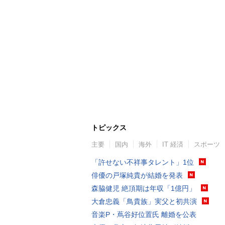
トピックス
主要
国内
海外
IT 経済
スポーツ
「許せない不祥事タレント」1位
俳優の戸塚純貴が結婚を発表
森脇健児 絶頂期は年収「1億円」
大倉忠義「鳥貴族」実父と初共演
音楽P・蔦谷好位置氏 離婚を公表