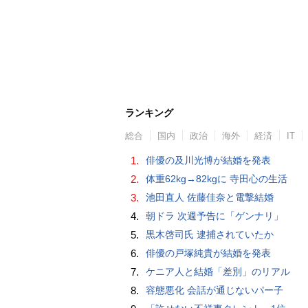
ランキング
総合
国内
政治
海外
経済
IT
1.
俳優の及川光博が結婚を発表
2.
体重62kg→82kgに 寺田心の生活
3.
池田直人 佐藤佳奈と電撃結婚
4.
朝ドラ 次週予告に「ゲンナリ」
5.
黒木啓司氏 逮捕されていたか
6.
俳優の戸塚純貴が結婚を発表
7.
ケニア人と結婚「差別」のリアル
8.
容態悪化 会話が通じないパー子