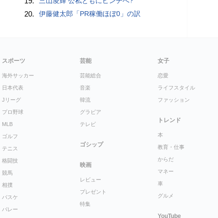
19.
三山凌輝 公私ともにピンチへ?
20.
伊藤健太郎「PR稼働ほぼ0」の訳
スポーツ
芸能
女子
海外サッカー
芸能総合
恋愛
日本代表
音楽
ライフスタイル
Jリーグ
韓流
ファッション
プロ野球
グラビア
トレンド
MLB
テレビ
本
ゴルフ
ゴシップ
教育・仕事
テニス
からだ
格闘技
映画
マネー
競馬
レビュー
車
相撲
プレゼント
グルメ
バスケ
特集
バレー
YouTube