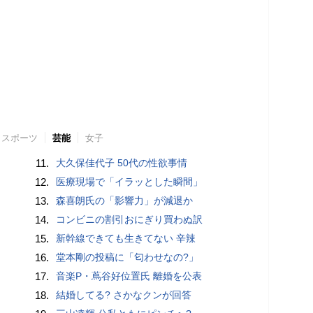
スポーツ
芸能
女子
11.
大久保佳代子 50代の性欲事情
12.
医療現場で「イラッとした瞬間」
13.
森喜朗氏の「影響力」が減退か
14.
コンビニの割引おにぎり買わぬ訳
15.
新幹線できても生きてない 辛辣
16.
堂本剛の投稿に「匂わせなの?」
17.
音楽P・蔦谷好位置氏 離婚を公表
18.
結婚してる? さかなクンが回答