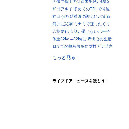
声優で雀士の伊達朱里紗が結婚
和田アキ子 初めてのTDLで号泣
神田うの 幼稚園の迎えに水筒酒
河井に悲劇 ミナミでぼったくり
容態悪化 会話が通じないパー子
体重62kg→82kgに 寺田心の生活
ロケでの無断撮影に女性アナ苦言
もっと見る
ライブドアニュースを読もう！