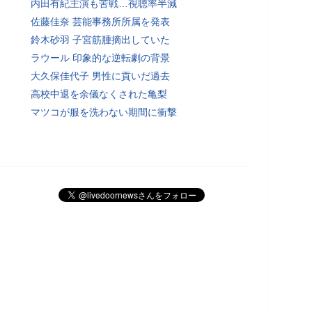
内田有紀主演も苦戦…視聴率半減
佐藤佳奈 芸能事務所所属を発表
鈴木砂羽 子宮筋腫摘出していた
ラウール 印象的な逆転劇の背景
大久保佳代子 男性に貢いだ過去
高校中退を余儀なくされた亀梨
マツコが服を洗わない期間に衝撃