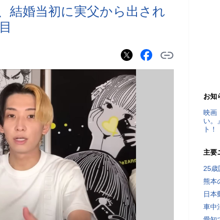
ヒカル、結婚当初に実父から出され
目
お知
映画
い。
ト！
主要
25
熊本
日本
車中
愛知