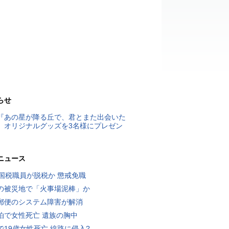
らせ
『あの星が降る丘で、君とまた出会いた
』オリジナルグッズを3名様にプレゼン
ニュース
歳国税職員が脱税か 懲戒免職
の被災地で「火事場泥棒」か
郵便のシステム障害が解消
泊で女性死亡 遺族の胸中
で19歳女性死亡 線路に侵入?