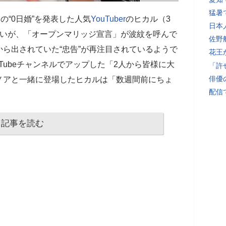
猛暑
の“0日婚”を発表した人気
YouTuber
のヒカル（3
日本
ないが、「オープンマリッジ宣言」が波紋を呼んで
佐野
ら出されていた“忠告”が再注目されているようで
花王
uTubeチャンネルでアップした「2人から皆様に大
「許
俳優
ノアと一緒に登場したヒカルは「数週間前にちょ
配信
記事を読む