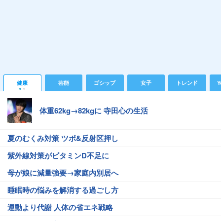
健康
芸能
ゴシップ
女子
トレンド
Y
体重62kg→82kgに 寺田心の生活
夏のむくみ対策 ツボ&反射区押し
紫外線対策がビタミンD不足に
母が娘に減量強要→家庭内別居へ
睡眠時の悩みを解消する過ごし方
運動より代謝 人体の省エネ戦略