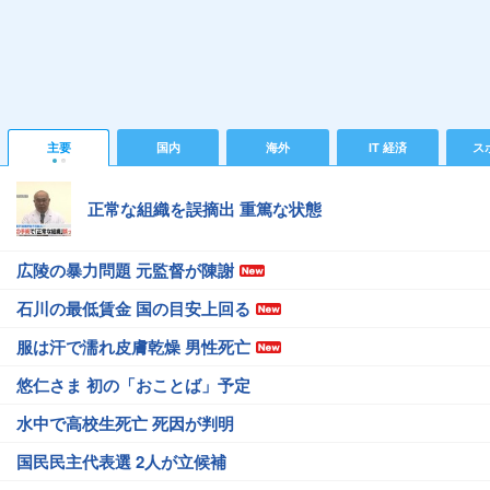
主要
国内
海外
IT 経済
ス
正常な組織を誤摘出 重篤な状態
広陵の暴力問題 元監督が陳謝
石川の最低賃金 国の目安上回る
服は汗で濡れ皮膚乾燥 男性死亡
悠仁さま 初の「おことば」予定
水中で高校生死亡 死因が判明
国民民主代表選 2人が立候補