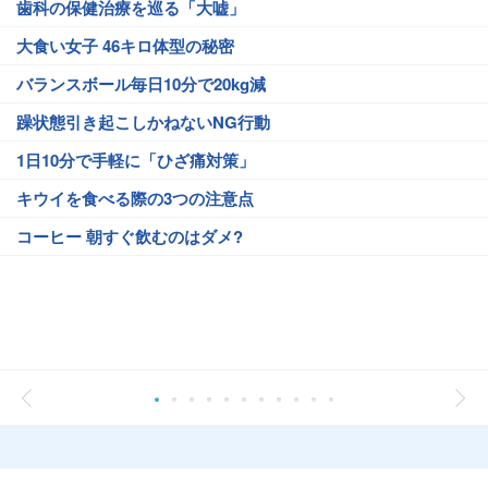
歯科の保健治療を巡る「大嘘」
大食い女子 46キロ体型の秘密
バランスボール毎日10分で20kg減
躁状態引き起こしかねないNG行動
1日10分で手軽に「ひざ痛対策」
キウイを食べる際の3つの注意点
コーヒー 朝すぐ飲むのはダメ?