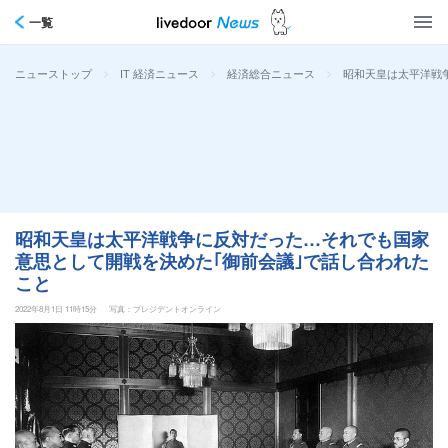
一覧
>
>
>
昭和天皇は太平洋戦
ニューストップ
IT 経済ニュース
経済総合ニュース
昭和天皇は太平洋戦争に反対だった…それでも国家
意思として開戦を決めた｢御前会議｣で話し合われた
こと
2022年8月1日 11時15分
写真：プレジデントオンライン