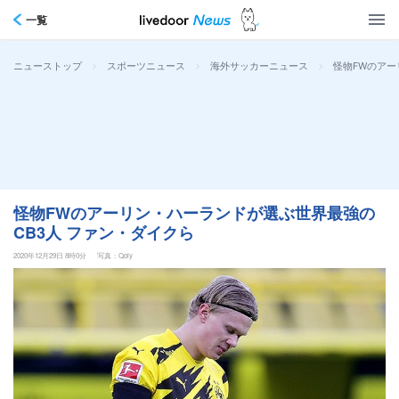
一覧
>
>
>
怪物FWのアー
ニューストップ
スポーツニュース
海外サッカーニュース
怪物FWのアーリン・ハーランドが選ぶ世界最強の
CB3人 ファン・ダイクら
2020年12月29日 8時0分
写真：Qoly