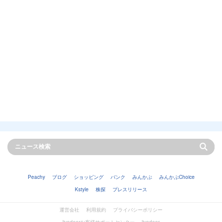
Peachy
ブログ
ショッピング
バンク
みんかぶ
みんかぶChoice
Kstyle
株探
プレスリリース
運営会社
利用規約
プライバシーポリシー
livedoorお客様サポートセンター
livedoor