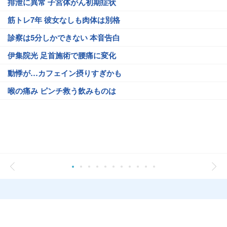
排泄に異常 子宮体がん初期症状
筋トレ7年 彼女なしも肉体は別格
診察は5分しかできない 本音告白
伊集院光 足首施術で腰痛に変化
動悸が…カフェイン摂りすぎかも
喉の痛み ピンチ救う飲みものは