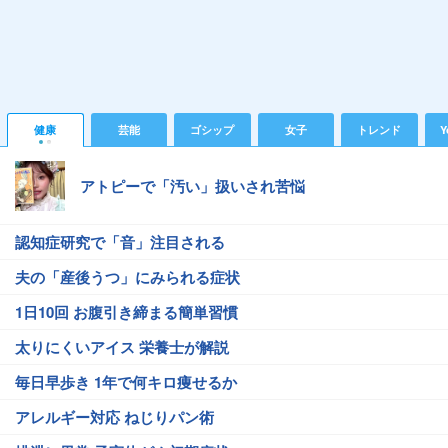
健康
芸能
ゴシップ
女子
トレンド
Y
アトピーで「汚い」扱いされ苦悩
認知症研究で「音」注目される
夫の「産後うつ」にみられる症状
1日10回 お腹引き締まる簡単習慣
太りにくいアイス 栄養士が解説
毎日早歩き 1年で何キロ痩せるか
アレルギー対応 ねじりパン術