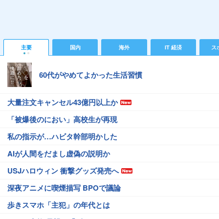
主要
国内
海外
IT 経済
ス
60代がやめてよかった生活習慣
大量注文キャンセル43億円以上か
「被爆後のにおい」高校生が再現
私の指示が…ハビタ幹部明かした
AIが人間をだまし虚偽の説明か
USJハロウィン 衝撃グッズ発売へ
深夜アニメに喫煙描写 BPOで議論
歩きスマホ「主犯」の年代とは