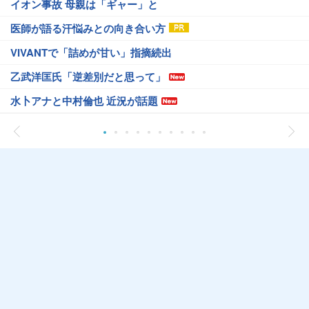
イオン事故 母親は「ギャー」と
医師が語る汗悩みとの向き合い方
VIVANTで「詰めが甘い」指摘続出
乙武洋匡氏「逆差別だと思って」
水卜アナと中村倫也 近況が話題