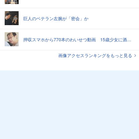
巨人のベテラン左腕が「密会」か
押収スマホから770本のわいせつ動画 15歳少女に酒と薬飲ませ性的暴行か 54歳男を再逮捕 「薬もありますよ」とSNSで誘い出し
画像アクセスランキングをもっと見る