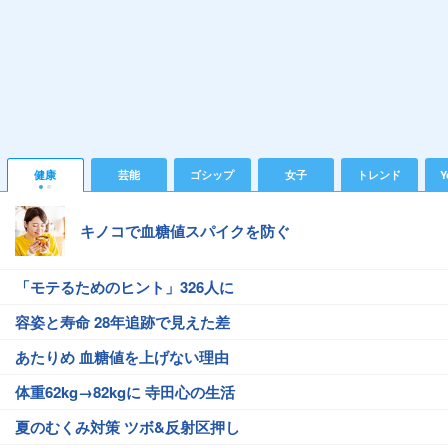
健康
芸能
ゴシップ
女子
トレンド
Y
キノコで血糖値スパイクを防ぐ
「モテるためのヒント」326人に
容姿と寿命 28年追跡で見えた差
あたりめ 血糖値を上げない理由
体重62kg→82kgに 寺田心の生活
夏のむくみ対策 ツボ&反射区押し