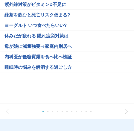
紫外線対策がビタミンD不足に
緑茶を飲むと死亡リスク低まる?
ヨーグルト いつ食べたらいい?
休みだが疲れる 隠れ疲労対策は
母が娘に減量強要→家庭内別居へ
内科医が低糖質麺を食べ比べ検証
睡眠時の悩みを解消する過ごし方