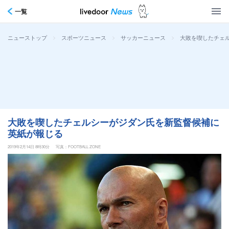
一覧
>
>
>
大敗を喫したチェ
ニューストップ
スポーツニュース
サッカーニュース
大敗を喫したチェルシーがジダン氏を新監督候補に
英紙が報じる
2019年2月14日 8時30分
写真：FOOTBALL ZONE