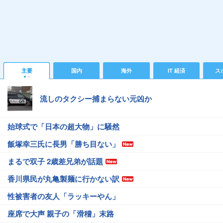
主要
国内
海外
IT 経済
ス
流しのタクシー捕まらない元凶か
始球式で「日本の超大物」に騒然
飯塚幸三氏に長男「勝ち目ない」
まるで双子 2歳差兄弟が話題
香川県民が丸亀製麺に行かない訳
性被害者の友人「ラッキーやん」
座席で大声 親子の「滑稽」末路