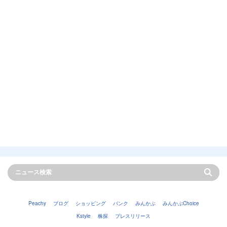
Peachy
ブログ
ショッピング
バンク
みんかぶ
みんかぶChoice
Kstyle
株探
プレスリリース