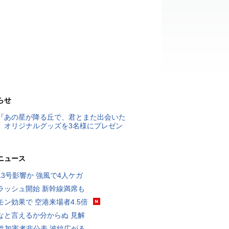
らせ
『あの星が降る丘で、君とまた出会いた
』オリジナルグッズを3名様にプレゼン
ニュース
13号影響か 強風で4人ケガ
ラッシュ開始 新幹線満席も
モン効果で 空港来場者4.5倍
なと言えるか分からぬ 見解
K性加害者非公表 波紋広がる