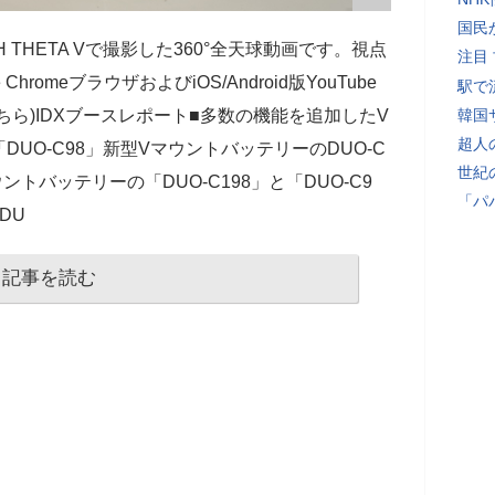
国民
H THETA Vで撮影した360°全天球動画です。視点
注目
romeブラウザおよびiOS/Android版YouTube
駅で
ら)IDXブースレポート■多数の機能を追加したV
韓国
超人
「DUO-C98」新型VマウントバッテリーのDUO-C
世紀
ウントバッテリーの「DUO-C198」と「DUO-C9
「パ
DU
記事を読む