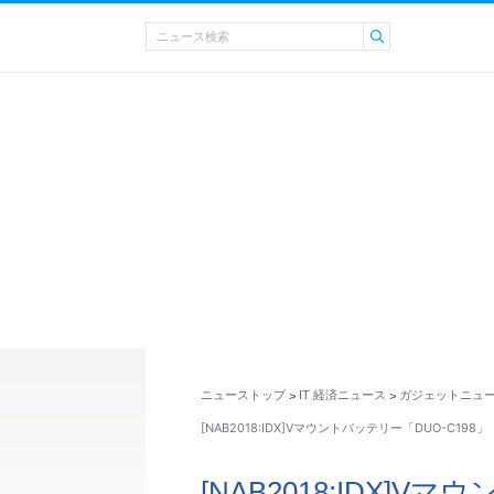
ニューストップ
IT 経済ニュース
ガジェットニュ
>
>
[NAB2018:IDX]Vマウントバッテリー「DUO-C198
[NAB2018:IDX]V