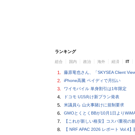
ランキング
総合
国内
政治
海外
経済
IT
1.
藤原竜也さん、「SKYSEA Client View」新CMで「AI労務改善」をアピール 働き方をAIが分析したら「すぐに休んで」と
2.
iPhone高騰 ペイディで月払い
3.
ワイモバイル 単身割引は1年限定
4.
ドコモ U15向け新プラン発表
5.
米議員ら 山火事賭けに規制要求
6.
GMOとくとくBBが10月1日よりWiMAXなど月額605円値上げ！全6種の重要変更を徹
7.
【これが新しい格安】コスパ重視の新CPUを搭載した「 Beelink EQi Wildcat Lake Core 3 304」をレビューします。なんと10G LANも
8.
【 NRF APAC 2026 レポート Vol.4】購入の瞬間に眠る価値 Transaction Momentとリテール