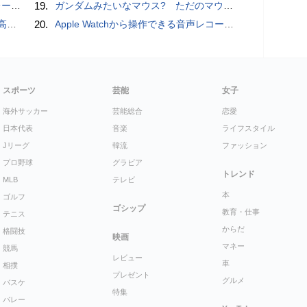
rts」
19.
ガンダムみたいなマウス? ただのマウスとは違うのだよ1944通りの形状に変更できる驚異のマウス
説明
20.
​Apple Watchから操作できる音声レコーダMeta Recorder、録音レベル調整も対応
スポーツ
芸能
女子
海外サッカー
芸能総合
恋愛
日本代表
音楽
ライフスタイル
Jリーグ
韓流
ファッション
プロ野球
グラビア
トレンド
MLB
テレビ
本
ゴルフ
ゴシップ
教育・仕事
テニス
からだ
格闘技
映画
マネー
競馬
レビュー
車
相撲
プレゼント
グルメ
バスケ
特集
バレー