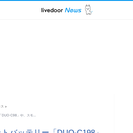
ース
>
」「DUO-C98」や、スモ…
マウントバッテリー「DUO-C198」