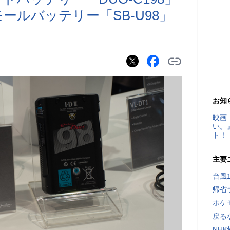
モールバッテリー「SB-U98」
お知
映画
い。
ト！
主要
台風
帰省
ポケ
戻る
NH