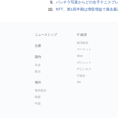
9.
パンチラ写真からどの女子テニスプレーヤーのものなのか当てるクイズ「Tennis Upski
10.
NTT、第1四半期は増収増益で過去最高 IOWNや分散GPUの取り組みを
ニューストップ
IT 経済
経済総合
主要
マーケット
Web
国内
ガジェット
社会
ITビジネス
政治
IT総合
海外
PR
海外総合
韓国
中国