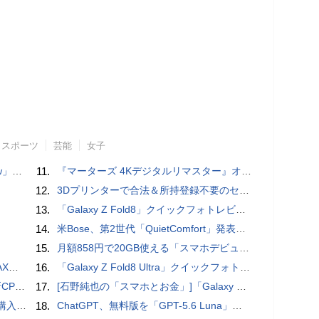
スポーツ
芸能
女子
言われる？
11.
『マーターズ 4Kデジタルリマスター』オールナイト上映、鬼畜な併映作品が決定 全部観たら“生還証”をプレゼント［ホラー通信］
12.
3Dプリンターで合法＆所持登録不要のセミオートマチック銃を自作、発砲試験にも成功した猛者が登場
13.
「Galaxy Z Fold8」クイックフォトレビュー
14.
米Bose、第2世代「QuietComfort」発表 ノイキャン強化、メガネ着用時の低下を抑制
15.
月額858円で20GB使える「スマホデビュープラン U15」ドコモが提供、ahamoも割引になる親子割も
底解説
16.
「Galaxy Z Fold8 Ultra」クイックフォトレビュー
搭載していますよ
17.
[石野純也の「スマホとお金」]「Galaxy Z Fold7／Flip7」発表、注目したいソフトバンクの価格攻勢
の次の成長戦略
18.
ChatGPT、無料版を「GPT-5.6 Luna」に刷新、チャット無制限に 有料版のSolも精度向上