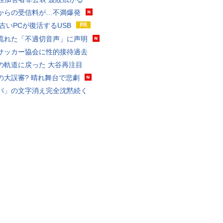
からの受信料が…不満爆発
 古いPCが復活するUSB
流れた「不適切音声」に声明
サッカー協会に性的接待過去
の軌道に戻った 大谷再注目
の大誤審? 晴れ舞台で悲劇
パ」の文字消え完全沈黙続く