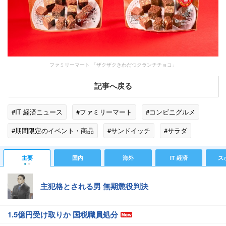
ファミリーマート 「ザクザクきわだつクランチチョコ」
記事へ戻る
#IT 経済ニュース
#ファミリーマート
#コンビニグルメ
#期間限定のイベント・商品
#サンドイッチ
#サラダ
#キャンペーン
#チョコレート
#チキン
#トレンド
主要
国内
海外
IT 経済
ス
#注目のグルメ
主犯格とされる男 無期懲役判決
1.5億円受け取りか 国税職員処分