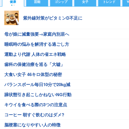
健康
芸能
ゴシップ
女子
トレンド
Y
紫外線対策がビタミンD不足に
母が娘に減量強要→家庭内別居へ
睡眠時の悩みを解消する過ごし方
運動より代謝 人体の省エネ戦略
歯科の保健治療を巡る「大嘘」
大食い女子 46キロ体型の秘密
バランスボール毎日10分で20kg減
躁状態引き起こしかねないNG行動
キウイを食べる際の3つの注意点
コーヒー 朝すぐ飲むのはダメ?
脳梗塞になりやすい人の特徴