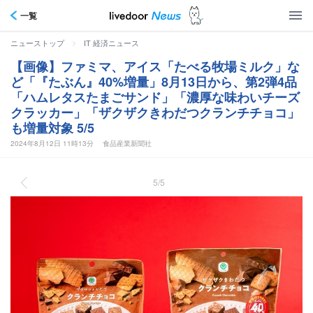
一覧
>
ニューストップ
IT 経済ニュース
【画像】ファミマ、アイス「たべる牧場ミルク」な
ど「『たぶん』40%増量」8月13日から、第2弾4品
「ハムレタスたまごサンド」「濃厚な味わいチーズ
クラッカー」「ザクザクきわだつクランチチョコ」
も増量対象 5/5
2024年8月12日 11時13分
食品産業新聞社
5/5