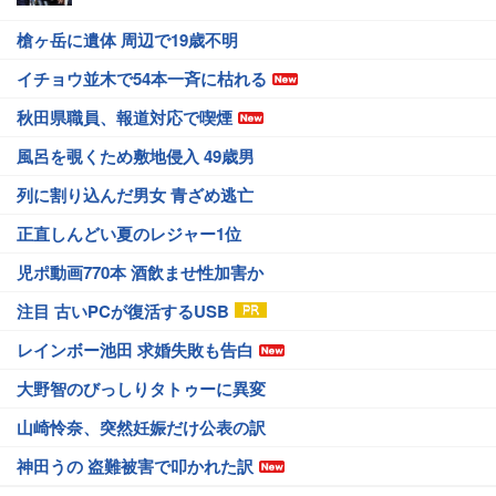
槍ヶ岳に遺体 周辺で19歳不明
イチョウ並木で54本一斉に枯れる
秋田県職員、報道対応で喫煙
風呂を覗くため敷地侵入 49歳男
列に割り込んだ男女 青ざめ逃亡
正直しんどい夏のレジャー1位
児ポ動画770本 酒飲ませ性加害か
注目 古いPCが復活するUSB
レインボー池田 求婚失敗も告白
大野智のびっしりタトゥーに異変
山崎怜奈、突然妊娠だけ公表の訳
神田うの 盗難被害で叩かれた訳