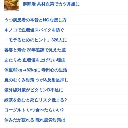
麻辣湯 具材次第でカツ丼級に
うつ病患者の本音とNGな接し方
キノコで血糖値スパイクを防ぐ
「モテるためのヒント」326人に
容姿と寿命 28年追跡で見えた差
あたりめ 血糖値を上げない理由
体重62kg→82kgに 寺田心の生活
夏のむくみ対策 ツボ&反射区押し
紫外線対策がビタミンD不足に
緑茶を飲むと死亡リスク低まる?
ヨーグルト いつ食べたらいい?
休みだが疲れる 隠れ疲労対策は