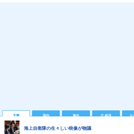
主要
国内
海外
IT 経済
ス
海上自衛隊の生々しい映像が物議