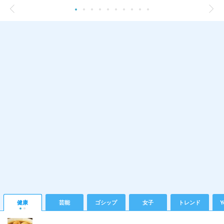
健康
芸能
ゴシップ
女子
トレンド
Y