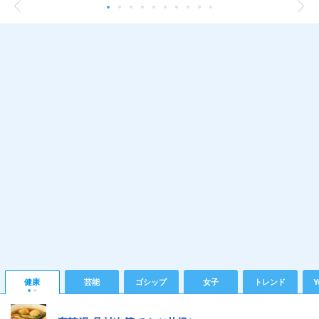
健康
芸能
ゴシップ
女子
トレンド
Y