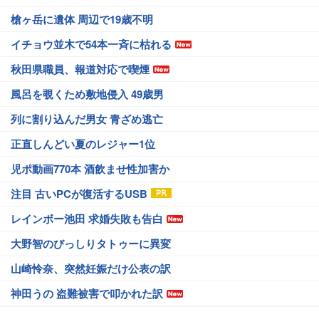
槍ヶ岳に遺体 周辺で19歳不明
イチョウ並木で54本一斉に枯れる
秋田県職員、報道対応で喫煙
風呂を覗くため敷地侵入 49歳男
列に割り込んだ男女 青ざめ逃亡
正直しんどい夏のレジャー1位
児ポ動画770本 酒飲ませ性加害か
注目 古いPCが復活するUSB
レインボー池田 求婚失敗も告白
大野智のびっしりタトゥーに異変
山崎怜奈、突然妊娠だけ公表の訳
神田うの 盗難被害で叩かれた訳