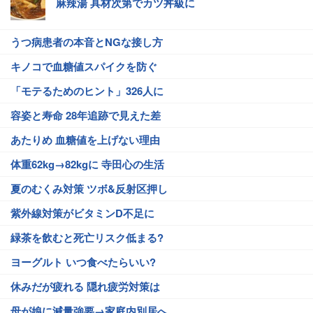
麻辣湯 具材次第でカツ丼級に
うつ病患者の本音とNGな接し方
キノコで血糖値スパイクを防ぐ
「モテるためのヒント」326人に
容姿と寿命 28年追跡で見えた差
あたりめ 血糖値を上げない理由
体重62kg→82kgに 寺田心の生活
夏のむくみ対策 ツボ&反射区押し
紫外線対策がビタミンD不足に
緑茶を飲むと死亡リスク低まる?
ヨーグルト いつ食べたらいい?
休みだが疲れる 隠れ疲労対策は
母が娘に減量強要→家庭内別居へ