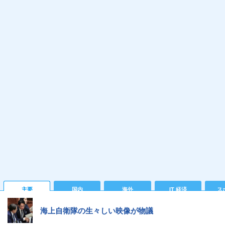
主要
国内
海外
IT 経済
ス
海上自衛隊の生々しい映像が物議