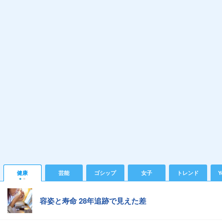
健康
芸能
ゴシップ
女子
トレンド
Y
容姿と寿命 28年追跡で見えた差