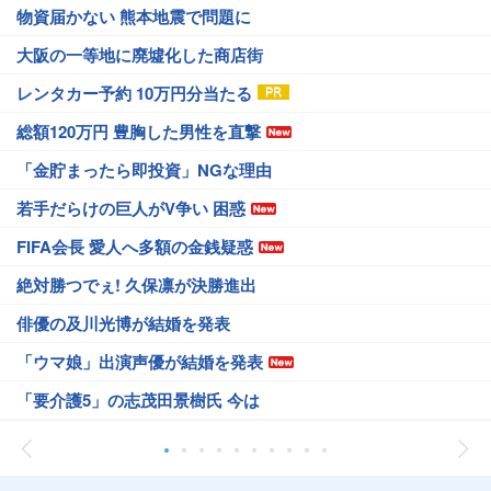
物資届かない 熊本地震で問題に
大阪の一等地に廃墟化した商店街
レンタカー予約 10万円分当たる
総額120万円 豊胸した男性を直撃
「金貯まったら即投資」NGな理由
若手だらけの巨人がV争い 困惑
FIFA会長 愛人へ多額の金銭疑惑
絶対勝つでぇ! 久保凛が決勝進出
俳優の及川光博が結婚を発表
「ウマ娘」出演声優が結婚を発表
「要介護5」の志茂田景樹氏 今は