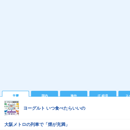
主要
国内
海外
IT 経済
ス
ヨーグルト いつ食べたらいいの
大阪メトロの列車で「煙が充満」