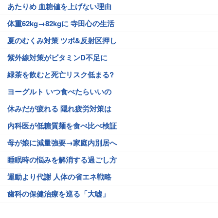
あたりめ 血糖値を上げない理由
体重62kg→82kgに 寺田心の生活
夏のむくみ対策 ツボ&反射区押し
紫外線対策がビタミンD不足に
緑茶を飲むと死亡リスク低まる?
ヨーグルト いつ食べたらいいの
休みだが疲れる 隠れ疲労対策は
内科医が低糖質麺を食べ比べ検証
母が娘に減量強要→家庭内別居へ
睡眠時の悩みを解消する過ごし方
運動より代謝 人体の省エネ戦略
歯科の保健治療を巡る「大嘘」