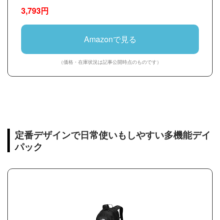
ック 止水ファスナー 軽量 リックサックメンズ 大
3,793円
容量 A4収納可 通勤 バックパック 薄型 高校生 通
学 出張 旅行 黒 防災 男女兼用 黒
Amazonで見る
（価格・在庫状況は記事公開時点のものです）
定番デザインで日常使いもしやすい多機能デイ
パック