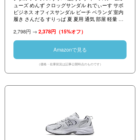
ューズ めんず クロッグサンダル れでぃーす サボ
ビジネス オフィスサンダル ビーチ ベランダ 室内
履き さんだる すりっぱ 夏 夏用 通気 部屋 軽量 お
しゃれ クッション 大きいサイズ 幅広 内履き 外履
2,798円 →
2,378円
（15%オフ）
き 防水 事務所 屋外 玄関 ゴム つっかけ スリッポ
ン AM1702 黒 ブラック 27.0cm
Amazonで見る
（価格・在庫状況は記事公開時点のものです）