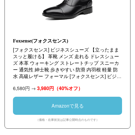
Foxsense(フォクスセンス)
[フォクスセンス] ビジネスシューズ 【立ったまま
スッと履ける】 革靴 メンズ 走れる ドレスシュー
ズ 本革 ウォーキング ストレートチップ スニーカ
ー 通気性 紳士靴 歩きやすい 防滑 内羽根 軽量 防
水 高級レザー フォーマル [フォクスセンス] ビジネ
スシューズ 【立ったままスッと履ける】 革靴 メ
6,580円 →
3,980円
（40%オフ）
ンズ 走れる ドレスシューズ 本革 ウォーキング ス
トレートチップ スニーカー 通気性 紳士靴 歩きや
すい 防滑 内羽根 軽量 防水 高級レザー フォーマル
Amazonで見る
ブラック 26.5CM QS2358-01
（価格・在庫状況は記事公開時点のものです）