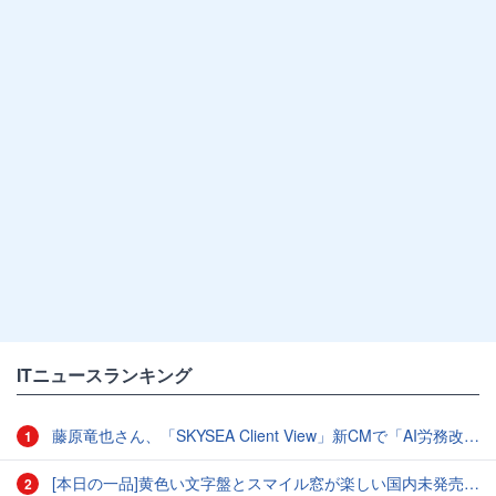
ITニュースランキング
藤原竜也さん、「SKYSEA Client View」新CMで「AI労務改善」をアピール 働き方をAIが分析したら「すぐに休んで」と言われる？
1
[本日の一品]黄色い文字盤とスマイル窓が楽しい国内未発売のCASIO「AMW-880D」
2