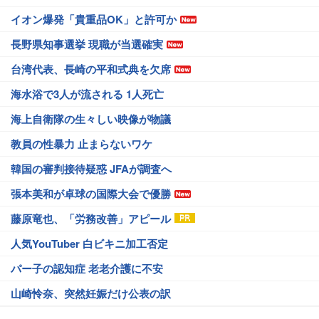
イオン爆発「貴重品OK」と許可か
長野県知事選挙 現職が当選確実
台湾代表、長崎の平和式典を欠席
海水浴で3人が流される 1人死亡
海上自衛隊の生々しい映像が物議
教員の性暴力 止まらないワケ
韓国の審判接待疑惑 JFAが調査へ
張本美和が卓球の国際大会で優勝
藤原竜也、「労務改善」アピール
人気YouTuber 白ビキニ加工否定
パー子の認知症 老老介護に不安
山崎怜奈、突然妊娠だけ公表の訳