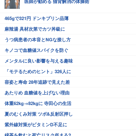
医師が勧める 猫背解消の体操術
465gで321円 ドンキプリン品薄
麻辣湯 具材次第でカツ丼級に
うつ病患者の本音とNGな接し方
キノコで血糖値スパイクを防ぐ
メンタルに良い影響を与える趣味
「モテるためのヒント」326人に
容姿と寿命 28年追跡で見えた差
あたりめ 血糖値を上げない理由
体重62kg→82kgに 寺田心の生活
夏のむくみ対策 ツボ&反射区押し
紫外線対策がビタミンD不足に
緑茶を飲むと死亡リスク低まる?