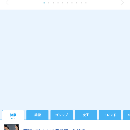
健康
芸能
ゴシップ
女子
トレンド
Y