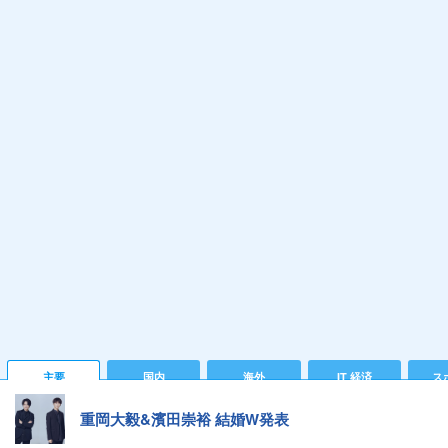
主要
国内
海外
IT 経済
ス
重岡大毅&濱田崇裕 結婚W発表