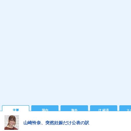
主要
国内
海外
IT 経済
ス
山崎怜奈、突然妊娠だけ公表の訳