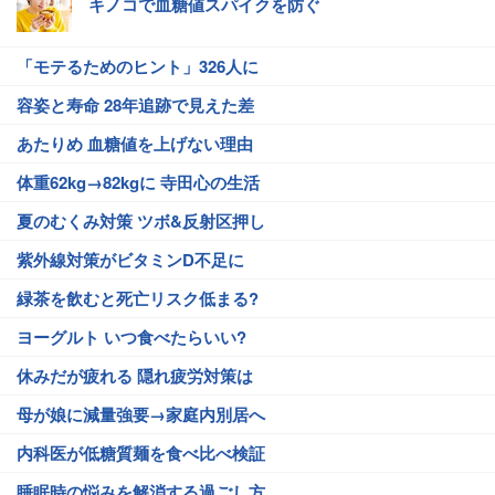
キノコで血糖値スパイクを防ぐ
「モテるためのヒント」326人に
容姿と寿命 28年追跡で見えた差
あたりめ 血糖値を上げない理由
体重62kg→82kgに 寺田心の生活
夏のむくみ対策 ツボ&反射区押し
紫外線対策がビタミンD不足に
緑茶を飲むと死亡リスク低まる?
ヨーグルト いつ食べたらいい?
休みだが疲れる 隠れ疲労対策は
母が娘に減量強要→家庭内別居へ
内科医が低糖質麺を食べ比べ検証
睡眠時の悩みを解消する過ごし方