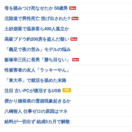
母を踏みつけ死なせたか 58歳男
北陸道で男性死亡 投げ出された?
土砂崩落で温泉客ら400人孤立か
高級ブドウ約200房を盗んだ疑い
「義足で夜の営み」モデルの悩み
飯塚幸三氏に長男「勝ち目ない」
性被害者の友人「ラッキーやん」
「東大卒」で就活を舐めた末路
注目 古いPCが復活するUSB
授かり婚発表の雪崩現象起きるか
八嶋智人 仕事ゼロの原因はマネ
給料が一切出ず 結成5カ月で解散