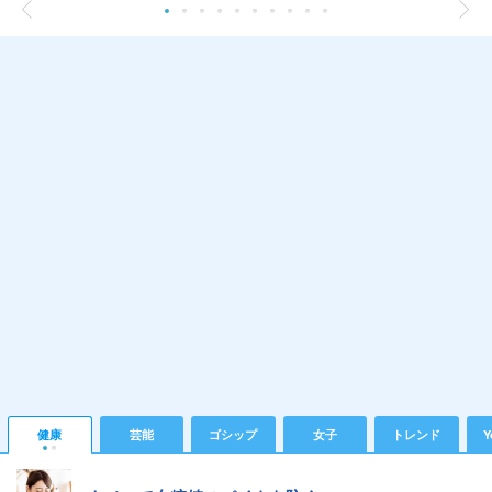
健康
芸能
ゴシップ
女子
トレンド
Y