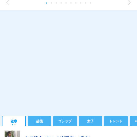
健康
芸能
ゴシップ
女子
トレンド
Y