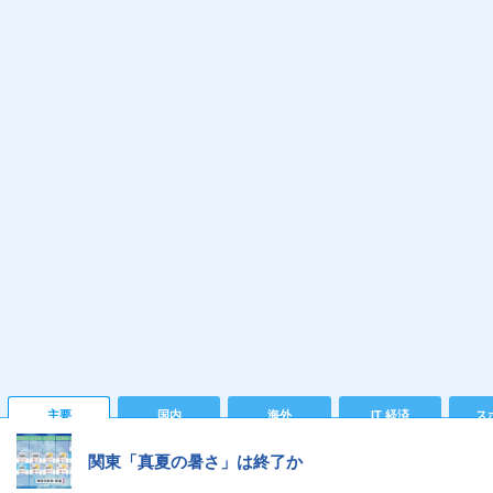
主要
国内
海外
IT 経済
ス
関東「真夏の暑さ」は終了か