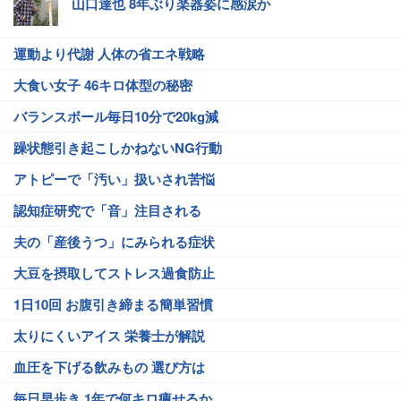
山口達也 8年ぶり楽器姿に感涙か
運動より代謝 人体の省エネ戦略
大食い女子 46キロ体型の秘密
バランスボール毎日10分で20kg減
躁状態引き起こしかねないNG行動
アトピーで「汚い」扱いされ苦悩
認知症研究で「音」注目される
夫の「産後うつ」にみられる症状
大豆を摂取してストレス過食防止
1日10回 お腹引き締まる簡単習慣
太りにくいアイス 栄養士が解説
血圧を下げる飲みもの 選び方は
毎日早歩き 1年で何キロ痩せるか