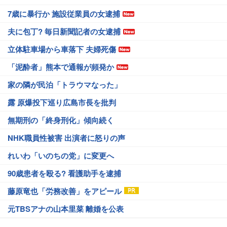
7歳に暴行か 施設従業員の女逮捕
夫に包丁? 毎日新聞記者の女逮捕
立体駐車場から車落下 夫婦死傷
「泥酔者」熊本で通報が頻発か
家の隣が民泊「トラウマなった」
露 原爆投下巡り広島市長を批判
無期刑の「終身刑化」傾向続く
NHK職員性被害 出演者に怒りの声
れいわ「いのちの党」に変更へ
90歳患者を殴る? 看護助手を逮捕
藤原竜也「労務改善」をアピール
元TBSアナの山本里菜 離婚を公表