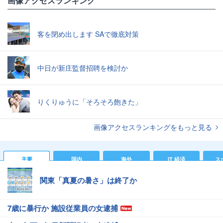
画像アクセスランキング
客を閉め出します SAで徹底対策
中日が新庄監督招聘を検討か
りくりゅうに「そろそろ飽きた」
画像アクセスランキングをもっと見る
主要
国内
海外
IT 経済
ス
関東「真夏の暑さ」は終了か
7歳に暴行か 施設従業員の女逮捕