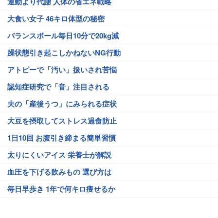
運動より代謝 人体の省エネ戦略
大食い女子 46キロ体型の秘密
バランスボール毎日10分で20kg減
躁状態引き起こしかねないNG行動
アトピーで「汚い」扱いされ苦悩
認知症研究で「音」注目される
夫の「産後うつ」にみられる症状
大豆を摂取してストレス過食防止
1日10回 お腹引き締まる簡単習慣
太りにくいアイス 栄養士が解説
血圧を下げる飲みもの 選び方は
毎日早歩き 1年で何キロ痩せるか