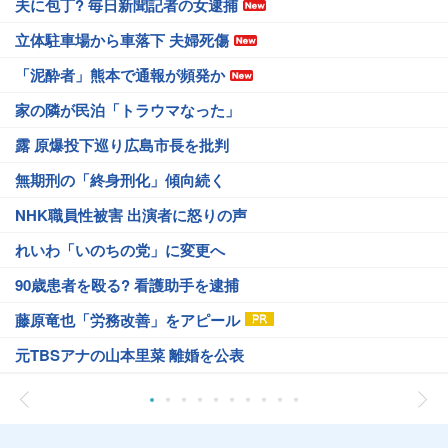
夫に包丁? 毎日新聞記者の女逮捕
立体駐車場から車落下 夫婦死傷
「泥酔者」熊本で通報が頻発か
家の隣が民泊「トラウマなった」
露 原爆投下巡り広島市長を批判
無期刑の「終身刑化」傾向続く
NHK職員性被害 出演者に怒りの声
れいわ「いのちの党」に変更へ
90歳患者を殴る? 看護助手を逮捕
藤原竜也「労務改善」をアピール
元TBSアナの山本里菜 離婚を公表