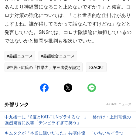
あんまり神経質になること止めないですか？」と発言。コ
ロナ対策の強化については、「これ世界的な仕掛けがあり
ますよね。誰が得してるかって話なんですけどね」などと
発言していた。SNSでは、コロナ陰謀論に加担しているの
ではないかと疑問や批判も相次いでいた。
#芸能ニュース
#芸能総合ニュース
#中居正広氏の「性暴力」第三者委が認定
#GACKT
#フジテレビ
外部リンク
J-CASTニュース
中丸雄一に「2度とKAT-TUNヅラするな！」 格付け・上田竜也の
強烈発言に反響「チンピラすぎて笑う」
キムタクが「本当に嫌いだった」共演俳優 「いちいちイラつ