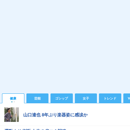
健康
芸能
ゴシップ
女子
トレンド
Y
山口達也 8年ぶり楽器姿に感涙か