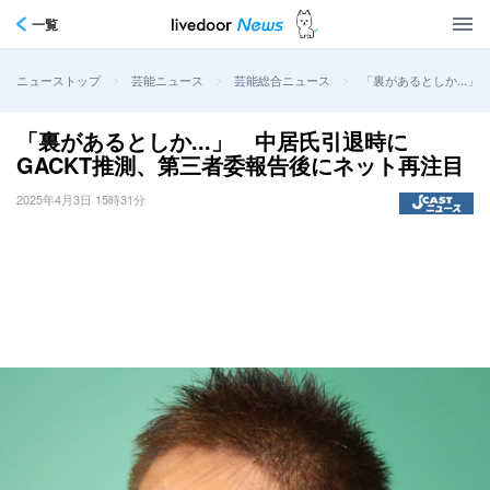
一覧
>
>
>
「裏があるとしか...
ニューストップ
芸能ニュース
芸能総合ニュース
「裏があるとしか...」 中居氏引退時に
GACKT推測、第三者委報告後にネット再注目
2025年4月3日 15時31分