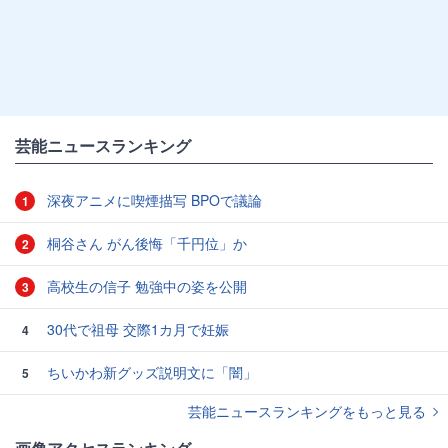
芸能ニュースランキング
深夜アニメに喫煙描写 BPOで議論
1
桐谷さん がん後悔「千円位」か
2
高校生の信子 勉強中の姿を公開
3
30代で祖母 交際1カ月で妊娠
4
ちいかわ新グッズ説明文に「闇」
5
芸能ニュースランキングをもっと見る