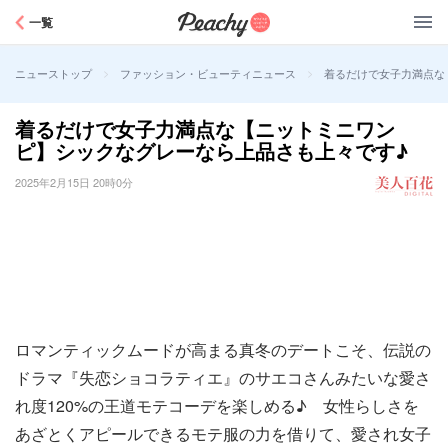
Peachy
一覧
>
>
着るだけで女子力満点な
ニューストップ
ファッション・ビューティニュース
着るだけで女子力満点な【ニットミニワン
ピ】シックなグレーなら上品さも上々です♪
2025年2月15日 20時0分
ロマンティックムードが高まる真冬のデートこそ、伝説の
ドラマ『失恋ショコラティエ』のサエコさんみたいな愛さ
れ度120%の王道モテコーデを楽しめる♪ 女性らしさを
あざとくアピールできるモテ服の力を借りて、愛され女子