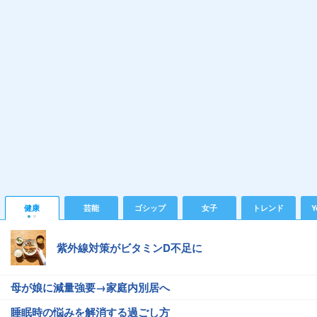
健康
芸能
ゴシップ
女子
トレンド
Y
紫外線対策がビタミンD不足に
母が娘に減量強要→家庭内別居へ
睡眠時の悩みを解消する過ごし方