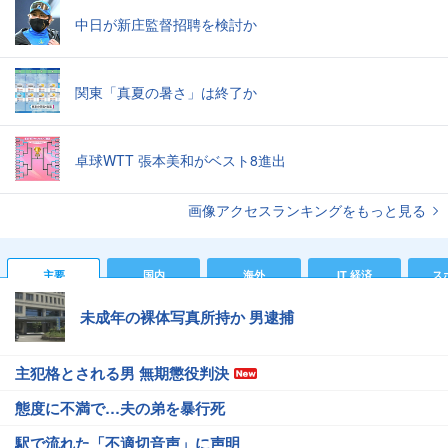
中日が新庄監督招聘を検討か
関東「真夏の暑さ」は終了か
卓球WTT 張本美和がベスト8進出
画像アクセスランキングをもっと見る
主要
国内
海外
IT 経済
ス
未成年の裸体写真所持か 男逮捕
主犯格とされる男 無期懲役判決
態度に不満で…夫の弟を暴行死
駅で流れた「不適切音声」に声明