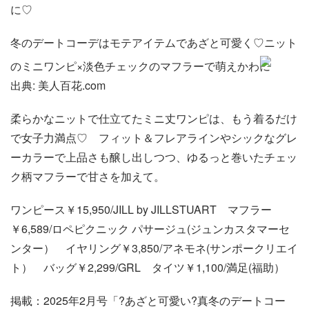
に♡
冬のデートコーデはモテアイテムであざと可愛く♡ニット
のミニワンピ×淡色チェックのマフラーで萌えかわに
出典: 美人百花.com
柔らかなニットで仕立てたミニ丈ワンピは、もう着るだけ
で女子力満点♡ フィット＆フレアラインやシックなグレ
ーカラーで上品さも醸し出しつつ、ゆるっと巻いたチェッ
ク柄マフラーで甘さを加えて。
ワンピース￥15,950/JILL by JILLSTUART マフラー
￥6,589/ロペピクニック パサージュ(ジュンカスタマーセ
ンター） イヤリング￥3,850/アネモネ(サンポークリエイ
ト） バッグ￥2,299/GRL タイツ￥1,100/満足(福助）
掲載：2025年2月号「?あざと可愛い?真冬のデートコー