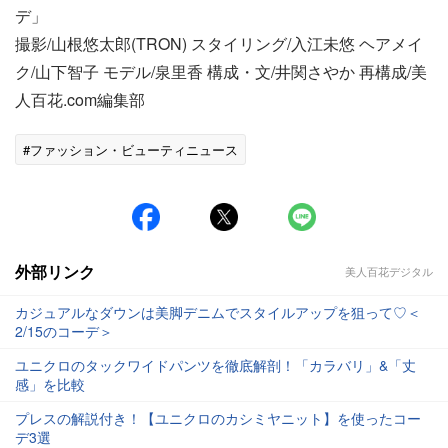
デ」
撮影/山根悠太郎(TRON) スタイリング/入江未悠 ヘアメイ
ク/山下智子 モデル/泉里香 構成・文/井関さやか 再構成/美
人百花.com編集部
#ファッション・ビューティニュース
外部リンク
美人百花デジタル
カジュアルなダウンは美脚デニムでスタイルアップを狙って♡＜
2/15のコーデ＞
ユニクロのタックワイドパンツを徹底解剖！「カラバリ」&「丈
感」を比較
プレスの解説付き！【ユニクロのカシミヤニット】を使ったコー
デ3選