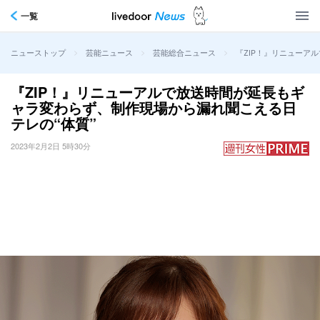
一覧
>
>
>
『ZIP！』リニューア
ニューストップ
芸能ニュース
芸能総合ニュース
『ZIP！』リニューアルで放送時間が延長もギ
ャラ変わらず、制作現場から漏れ聞こえる日
テレの“体質”
2023年2月2日 5時30分