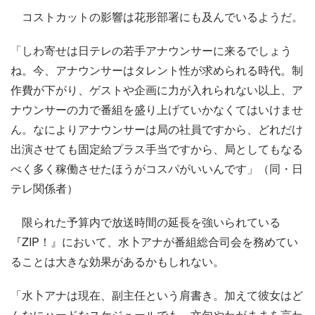
コストカットの影響は花形部署にも及んでいるようだ。
「しわ寄せは日テレの若手アナウンサーに来るでしょう
ね。今、アナウンサーはタレント性が求められる時代。制
作費が下がり、ゲストや企画に力が入れられない以上、ア
ナウンサーの力で番組を盛り上げていかなくてはいけませ
ん。なによりアナウンサーは局の社員ですから、どれだけ
出演させても固定給プラス手当ですから、局としてもなる
べく多く稼働させたほうがコスパがいいんです」（同・日
テレ関係者）
限られた予算内で放送時間の延長を強いられている
『ZIP！』において、水卜アナが番組総合司会を務めてい
ることは大きな効果があるかもしれない。
「水卜アナは現在、副主任という肩書き。加えて彼女はど
んなにハードなスケジュールでも、文句やわがままを言わ