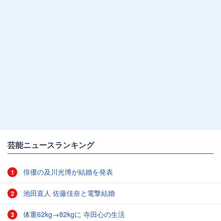
芸能ニュースランキング
俳優の及川光博が結婚を発表
1
池田直人 佐藤佳奈と電撃結婚
2
体重62kg→82kgに 寺田心の生活
3