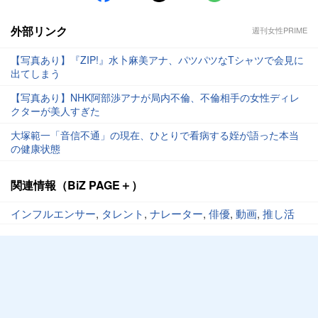
外部リンク
週刊女性PRIME
【写真あり】『ZIP!』水卜麻美アナ、パツパツなTシャツで会見に
出てしまう
【写真あり】NHK阿部渉アナが局内不倫、不倫相手の女性ディレ
クターが美人すぎた
大塚範一「音信不通」の現在、ひとりで看病する姪が語った本当
の健康状態
関連情報（BiZ PAGE＋）
インフルエンサー
,
タレント
,
ナレーター
,
俳優
,
動画
,
推し活