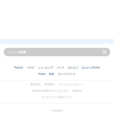
Peachy
ブログ
ショッピング
バンク
みんかぶ
みんかぶChoice
Kstyle
株探
プレスリリース
運営会社
利用規約
プライバシーポリシー
livedoorお客様サポートセンター
livedoor
コンテンツ・広告ポリシー
© livedoor