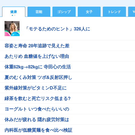
健康
芸能
ゴシップ
女子
トレンド
Y
「モテるためのヒント」326人に
容姿と寿命 28年追跡で見えた差
あたりめ 血糖値を上げない理由
体重62kg→82kgに 寺田心の生活
夏のむくみ対策 ツボ&反射区押し
紫外線対策がビタミンD不足に
緑茶を飲むと死亡リスク低まる?
ヨーグルト いつ食べたらいいの
休みだが疲れる 隠れ疲労対策は
内科医が低糖質麺を食べ比べ検証