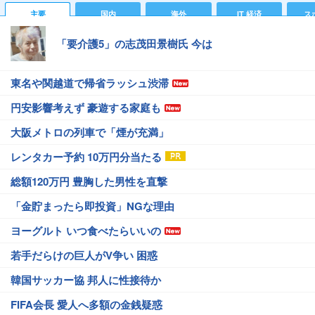
主要
国内
海外
IT 経済
ス
「要介護5」の志茂田景樹氏 今は
東名や関越道で帰省ラッシュ渋滞
円安影響考えず 豪遊する家庭も
大阪メトロの列車で「煙が充満」
レンタカー予約 10万円分当たる
総額120万円 豊胸した男性を直撃
「金貯まったら即投資」NGな理由
ヨーグルト いつ食べたらいいの
若手だらけの巨人がV争い 困惑
韓国サッカー協 邦人に性接待か
FIFA会長 愛人へ多額の金銭疑惑