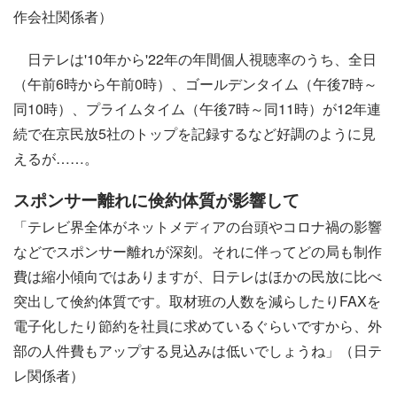
作会社関係者）
日テレは'10年から'22年の年間個人視聴率のうち、全日
（午前6時から午前0時）、ゴールデンタイム（午後7時～
同10時）、プライムタイム（午後7時～同11時）が12年連
続で在京民放5社のトップを記録するなど好調のように見
えるが……。
スポンサー離れに倹約体質が影響して
「テレビ界全体がネットメディアの台頭やコロナ禍の影響
などでスポンサー離れが深刻。それに伴ってどの局も制作
費は縮小傾向ではありますが、日テレはほかの民放に比べ
突出して倹約体質です。取材班の人数を減らしたりFAXを
電子化したり節約を社員に求めているぐらいですから、外
部の人件費もアップする見込みは低いでしょうね」（日テ
レ関係者）