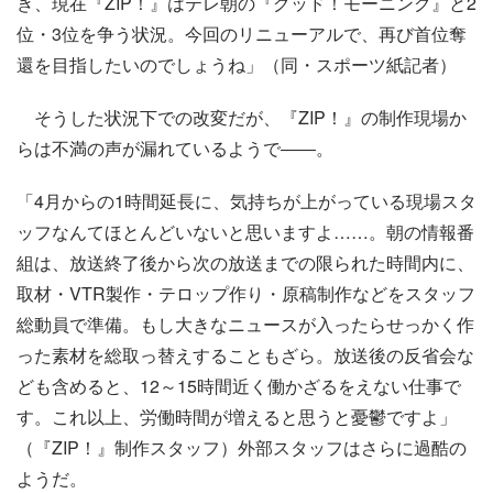
き、現在『ZIP！』はテレ朝の『グッド！モーニング』と2
位・3位を争う状況。今回のリニューアルで、再び首位奪
還を目指したいのでしょうね」（同・スポーツ紙記者）
そうした状況下での改変だが、『ZIP！』の制作現場か
らは不満の声が漏れているようで――。
「4月からの1時間延長に、気持ちが上がっている現場スタ
ッフなんてほとんどいないと思いますよ……。朝の情報番
組は、放送終了後から次の放送までの限られた時間内に、
取材・VTR製作・テロップ作り・原稿制作などをスタッフ
総動員で準備。もし大きなニュースが入ったらせっかく作
った素材を総取っ替えすることもざら。放送後の反省会な
ども含めると、12～15時間近く働かざるをえない仕事で
す。これ以上、労働時間が増えると思うと憂鬱ですよ」
（『ZIP！』制作スタッフ）外部スタッフはさらに過酷の
ようだ。