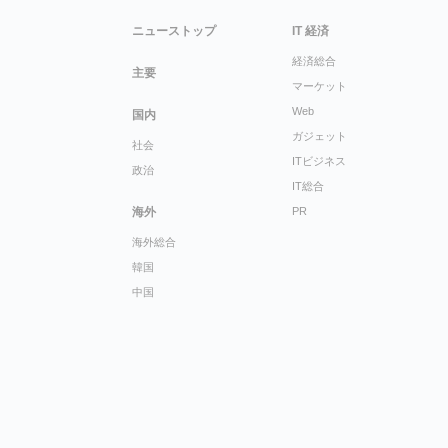
ニューストップ
IT 経済
経済総合
主要
マーケット
Web
国内
ガジェット
社会
ITビジネス
政治
IT総合
海外
PR
海外総合
韓国
中国