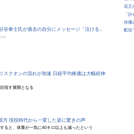
花王
「許
俳優
」杉谷拳士氏が過去の自分にメッセージ「泣ける」
配信
15分
はリスクオンの流れが加速 日経平均株価は大幅続伸
を目指す展開となる
親方 現役時代から一変した姿に驚きの声
引退すると、体重が一気に40キロ以上も減ったという