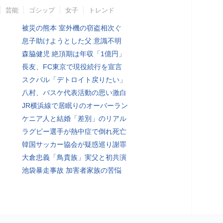
芸能
ゴシップ
女子
トレンド
被災の熊本 室外機の窃盗相次ぐ
息子助けようとした父 意識不明
森脇健児 絶頂期は年収「1億円」
長友、FC東京で現役続行を宣言
スクバル「デトロイト戻りたい」
八村、バスケ代表活動の思い激白
JR横浜線で居眠りのオーバーラン
ケニア人と結婚「差別」のリアル
ラグビー選手が熱中症で倒れ死亡
韓国サッカー協会が疑惑巡り謝罪
大倉忠義「鳥貴族」実父と初共演
池袋暴走事故 加害者家族の苦悩