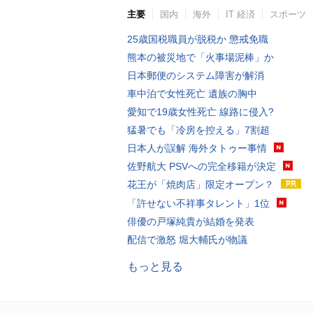
主要
国内
海外
IT 経済
スポーツ
25歳国税職員が脱税か 懲戒免職
熊本の被災地で「火事場泥棒」か
日本郵便のシステム障害が解消
車中泊で女性死亡 遺族の胸中
愛知で19歳女性死亡 線路に侵入?
猛暑でも「冷房を控える」7割超
日本人が誤解 海外タトゥー事情
佐野航大 PSVへの完全移籍が決定
花王が「焼肉店」限定オープン？
「許せない不祥事タレント」1位
俳優の戸塚純貴が結婚を発表
配信で激怒 堀大輔氏が物議
もっと見る