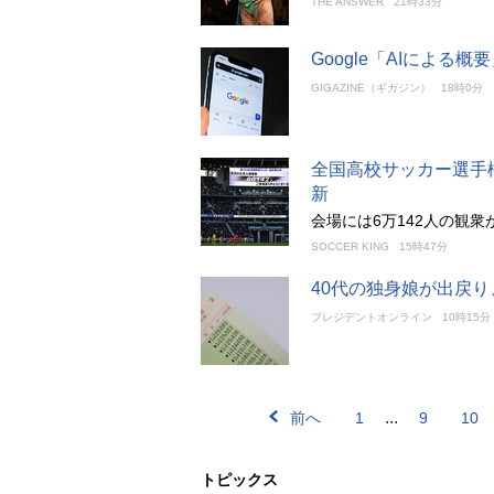
THE ANSWER
21時33分
Google「AIによる概
GIGAZINE（ギガジン）
18時0分
全国高校サッカー選手
新
会場には6万142人の観
SOCCER KING
15時47分
40代の独身娘が出戻
プレジデントオンライン
10時15分
...
前へ
1
9
10
トピックス