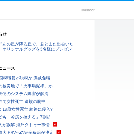
livedoor
らせ
『あの星が降る丘で、君とまた出会いた
』オリジナルグッズを3名様にプレゼン
ニュース
歳国税職員が脱税か 懲戒免職
の被災地で「火事場泥棒」か
郵便のシステム障害が解消
泊で女性死亡 遺族の胸中
で19歳女性死亡 線路に侵入?
でも「冷房を控える」7割超
人が誤解 海外タトゥー事情
航大 PSVへの完全移籍が決定