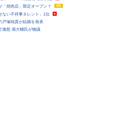
が「焼肉店」限定オープン？
せない不祥事タレント」1位
の戸塚純貴が結婚を発表
で激怒 堀大輔氏が物議