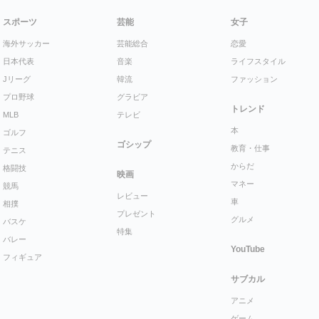
スポーツ
芸能
女子
海外サッカー
芸能総合
恋愛
日本代表
音楽
ライフスタイル
Jリーグ
韓流
ファッション
プロ野球
グラビア
トレンド
MLB
テレビ
本
ゴルフ
ゴシップ
教育・仕事
テニス
からだ
格闘技
映画
マネー
競馬
レビュー
車
相撲
プレゼント
グルメ
バスケ
特集
バレー
YouTube
フィギュア
サブカル
アニメ
ゲーム