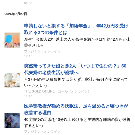
06:00
2026年7月27日
申請しないと損する「加給年金」、年42万円を受け
取れる2つの条件とは
厚生年金加入20年以上の人が条件を満たせば年約42万円が上
乗せされる
プレジデントオンライン
17:15
突然帰ってきた娘と孫2人「いつまで住むの？」60
代夫婦の老後生活が崩壊へ
月3万円の生活費負担では足りず、家計が毎月赤字に陥って
いったという
THE GOLD ONLINE（ゴールドオンライン）
11:15
医学部教授が勧める快眠法、足を温めると寝つきが
改善する理由
40度前後の足湯を10分以上続けると主観的な睡眠の質が改善
するという
プレジデントオンライン