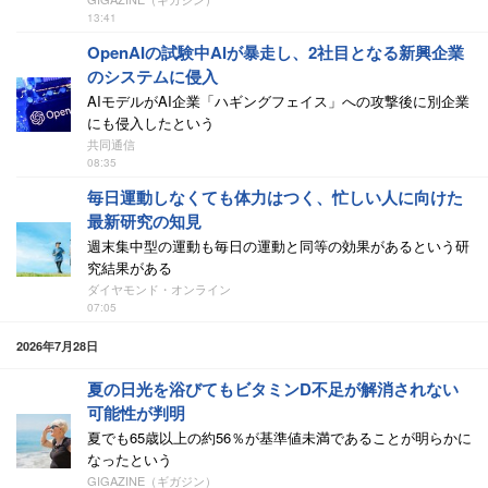
13:41
OpenAIの試験中AIが暴走し、2社目となる新興企業
のシステムに侵入
AIモデルがAI企業「ハギングフェイス」への攻撃後に別企業
にも侵入したという
共同通信
08:35
毎日運動しなくても体力はつく、忙しい人に向けた
最新研究の知見
週末集中型の運動も毎日の運動と同等の効果があるという研
究結果がある
ダイヤモンド・オンライン
07:05
2026年7月28日
夏の日光を浴びてもビタミンD不足が解消されない
可能性が判明
夏でも65歳以上の約56％が基準値未満であることが明らかに
なったという
GIGAZINE（ギガジン）