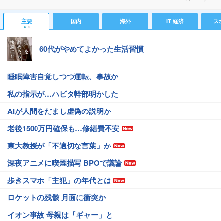
主要
国内
海外
IT 経済
ス
60代がやめてよかった生活習慣
睡眠障害自覚しつつ運転、事故か
私の指示が…ハビタ幹部明かした
AIが人間をだまし虚偽の説明か
老後1500万円確保も…修繕費不安
東大教授が「不適切な言葉」か
深夜アニメに喫煙描写 BPOで議論
歩きスマホ「主犯」の年代とは
ロケットの残骸 月面に衝突か
イオン事故 母親は「ギャー」と