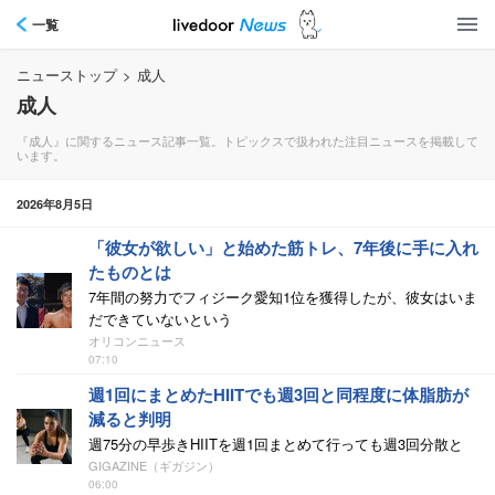
一覧
ニューストップ
>
成人
成人
『成人』に関するニュース記事一覧。トピックスで扱われた注目ニュースを掲載して
います。
2026年8月5日
「彼女が欲しい」と始めた筋トレ、7年後に手に入れ
たものとは
7年間の努力でフィジーク愛知1位を獲得したが、彼女はいま
だできていないという
オリコンニュース
07:10
週1回にまとめたHIITでも週3回と同程度に体脂肪が
減ると判明
週75分の早歩きHIITを週1回まとめて行っても週3回分散と
GIGAZINE（ギガジン）
06:00