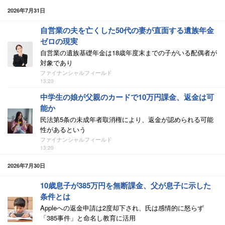
2026年7月31日
自営業の夫を亡くした50代の妻が直面する遺族年金
ゼロの現実
自営業の遺族基礎年金は18歳年度末までの子がいる配偶者が
対象であり
ファイナンシャルフィールド
13:20
中学生の娘が父親のカードで10万円課金、返金は可
能か
民法第5条の未成年者取消権により、返金が認められる可能
性があるという
ファイナンシャルフィールド
13:20
2026年7月30日
10歳息子が385万円を無断課金、父が息子に示した
条件とは
Appleへの返金申請は2度却下され、氏は感情的に怒らず
「385事件」と命名し教育に活用