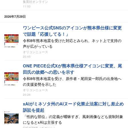
集英社オンライン
11:00
2026年7月29日
ワンピース公式SNSのアイコンが熊本県仕様に変更
で話題「応援してる！」
令和8年熊本地震を受けた対応とみられ、ネット上で支持の
声が広がっている
オリコンニュース
20:45
ONE PIECE公式Xが熊本県仕様アイコンに変更、尾
田氏の故郷への思いを示す
令和8年熊本地震を受け、原作者・尾田栄一郎氏の出身地へ
の支援姿勢を示した
オリコンニュース
20:26
xAIがミネソタ州のAIヌード化禁止法案に対し差止め
訴訟を提起
「性的な部位」の定義が曖昧すぎ、風刺画像なども規制対象
になるとxAIは主張する
GIGAZINE（ギガジン）