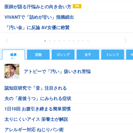
医師が語る汗悩みとの向き合い方
VIVANTで「詰めが甘い」指摘続出
「汚い金」に反論 AV女優に称賛
健康
芸能
ゴシップ
女子
トレンド
Y
アトピーで「汚い」扱いされ苦悩
認知症研究で「音」注目される
夫の「産後うつ」にみられる症状
1日10回 お腹引き締まる簡単習慣
太りにくいアイス 栄養士が解説
アレルギー対応 ねじりパン術