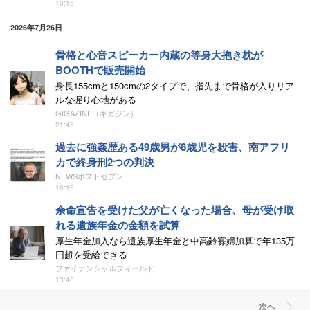
10:15
2026年7月26日
骨格と心音スピーカー内蔵の等身大抱き枕が
BOOTHで販売開始
身長155cmと150cmの2タイプで、指先まで骨格が入りリア
ルな握り心地がある
GIGAZINE（ギガジン）
21:45
過去に強姦歴ある49歳男が8歳児を殺害、南アフリ
カで終身刑2つの判決
NEWSポストセブン
16:15
余命宣告を受けた父が亡くなった場合、母が受け取
れる遺族年金の金額を試算
厚生年金加入なら遺族厚生年金と中高齢寡婦加算で年135万
円超を受給できる
ファイナンシャルフィールド
13:40
次ヘ