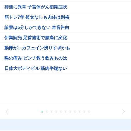
排泄に異常 子宮体がん初期症状
筋トレ7年 彼女なしも肉体は別格
診察は5分しかできない 本音告白
伊集院光 足首施術で腰痛に変化
動悸が…カフェイン摂りすぎかも
喉の痛み ピンチ救う飲みものは
日体大ボディビル 筋肉半端ない