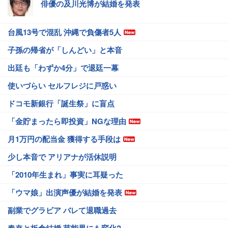
俳優の及川光博が結婚を発表
台風13号で混乱 沖縄で負傷者5人
子孫の帰省が「しんどい」と本音
出廷も「わずか4分」で退廷一幕
使いづらい セルフレジに戸惑い
ドコモ新銀行「誕生祭」に盲点
「金貯まったら即投資」NGな理由
月1万円の配当金 獲得する手段は
少し本音で アリアナが活休説明
「2010年生まれ」事実に耳疑った
「ウマ娘」出演声優が結婚を発表
副業でグラビア バレて退職過去
春奈と板倉結婚 芸能界にも変化?