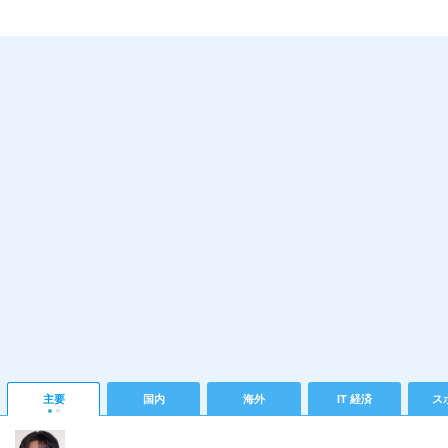
主要
国内
海外
IT 経済
ス