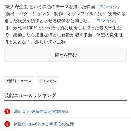
“殺人寄生虫”という異色のテーマを描いた映画「
ヨンガシ
」
(演出：パク・ジョンウ、制作：オゾンフィルム)が、実際の緊
迫した状況を彷彿とさせる映像を公開した。「
ヨンガシ
」
は、致死率100％という致命的な危険性を持った殺人寄生虫
で、感染したら過度なほどに食欲が増す半面、体重の変化は
ほとんどなく、激しい渇水症状
続きを読む
#芸能ニュース
#ヨンガシ
芸能ニュースランキング
池田直人 佐藤佳奈と電撃結婚
1
体重62kg→82kgに 寺田心の生活
2