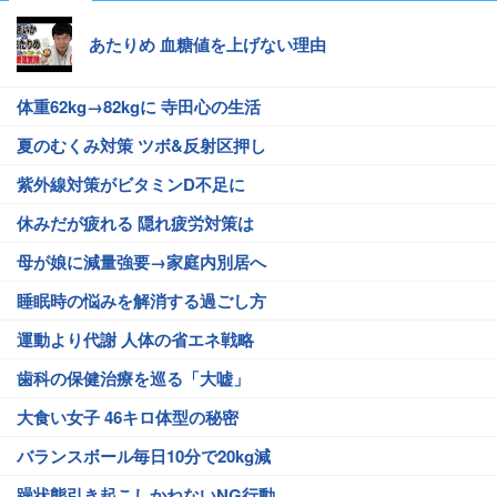
あたりめ 血糖値を上げない理由
体重62kg→82kgに 寺田心の生活
夏のむくみ対策 ツボ&反射区押し
紫外線対策がビタミンD不足に
休みだが疲れる 隠れ疲労対策は
母が娘に減量強要→家庭内別居へ
睡眠時の悩みを解消する過ごし方
運動より代謝 人体の省エネ戦略
歯科の保健治療を巡る「大嘘」
大食い女子 46キロ体型の秘密
バランスボール毎日10分で20kg減
躁状態引き起こしかねないNG行動