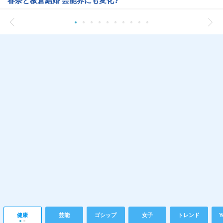
健康
芸能
ゴシップ
女子
トレンド
Y