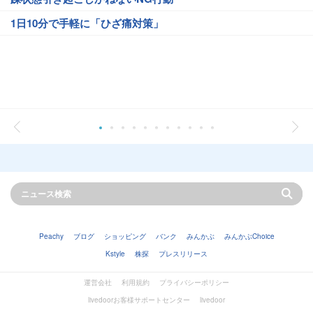
1日10分で手軽に「ひざ痛対策」
Peachy
ブログ
ショッピング
バンク
みんかぶ
みんかぶChoice
Kstyle
株探
プレスリリース
運営会社
利用規約
プライバシーポリシー
livedoorお客様サポートセンター
livedoor