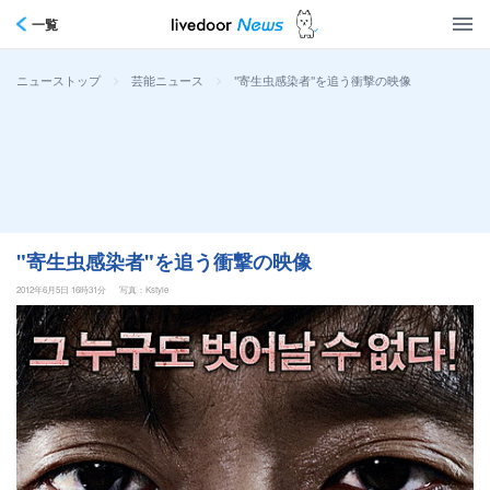
一覧
>
>
"寄生虫感染者"を追う衝撃の映像
ニューストップ
芸能ニュース
"寄生虫感染者"を追う衝撃の映像
2012年6月5日 16時31分
写真：Kstyle