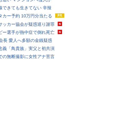
線できても生きてない 辛辣
タカー予約 10万円分当たる
サッカー協会が疑惑巡り謝罪
ビー選手が熱中症で倒れ死亡
FA会長 愛人へ多額の金銭疑惑
忠義「鳥貴族」実父と初共演
での無断撮影に女性アナ苦言