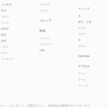
プロ野球
グラビア
トレンド
MLB
テレビ
本
ゴルフ
ゴシップ
教育・仕事
テニス
からだ
格闘技
映画
マネー
競馬
レビュー
車
相撲
プレゼント
グルメ
バスケ
特集
バレー
YouTube
フィギュア
サブカル
アニメ
ゲーム
コミック
リシー
コンテンツ・広告ポリシー
livedoorお客様サポートセンター