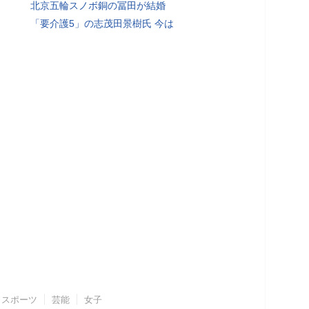
北京五輪スノボ銅の冨田が結婚
「要介護5」の志茂田景樹氏 今は
スポーツ
芸能
女子