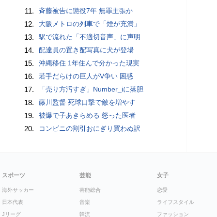
11.
斉藤被告に懲役7年 無罪主張か
12.
大阪メトロの列車で「煙が充満」
13.
駅で流れた「不適切音声」に声明
14.
配達員の置き配写真に犬が登場
15.
沖縄移住 1年住んで分かった現実
16.
若手だらけの巨人がV争い 困惑
17.
「売り方汚すぎ」Number_iに落胆
18.
藤川監督 死球口撃で敵を増やす
19.
被爆で子あきらめる 怒った医者
20.
コンビニの割引おにぎり買わぬ訳
スポーツ
芸能
女子
海外サッカー
芸能総合
恋愛
日本代表
音楽
ライフスタイル
Jリーグ
韓流
ファッション