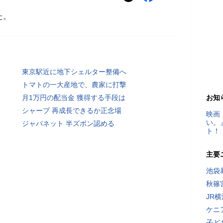
た。
東京駅近に地下シェルター整備へ
トマトの一大産地で、農家に打撃
月1万円の配当金 獲得する手段は
お知
シャープ 再成長できるか正念場
映画
い。
ジャパネット 半ズボン認める
ト！
主要
池袋
秋篠
JR
ケニ
子ど