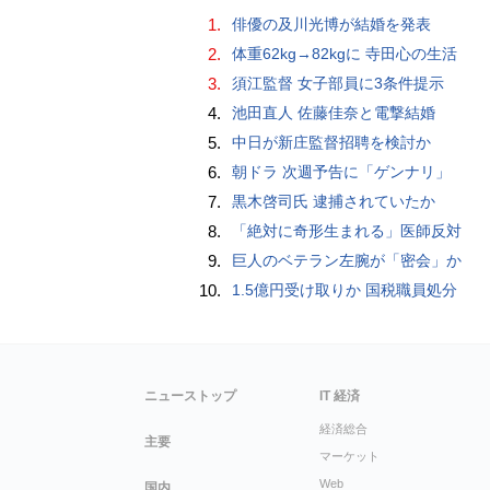
1.
俳優の及川光博が結婚を発表
2.
体重62kg→82kgに 寺田心の生活
3.
須江監督 女子部員に3条件提示
4.
池田直人 佐藤佳奈と電撃結婚
5.
中日が新庄監督招聘を検討か
6.
朝ドラ 次週予告に「ゲンナリ」
7.
黒木啓司氏 逮捕されていたか
8.
「絶対に奇形生まれる」医師反対
9.
巨人のベテラン左腕が「密会」か
10.
1.5億円受け取りか 国税職員処分
ニューストップ
IT 経済
経済総合
主要
マーケット
Web
国内