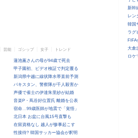
新幹
レン
韓国
ラグ
FI
大倉
芸能
ゴシップ
女子
トレンド
ロケ
蓮池薫さんの母が94歳で死去
甲子園初、ビデオ検証で判定覆る
新潟県中越に線状降水帯直前予測
パキスタン、警察隊が千人殺害か
声優で雀士の伊達朱里紗が結婚
音楽P・蔦谷好位置氏 離婚を公表
宿命…99歳医師が地震で「覚悟」
北日本 お盆に台風15号直撃も
在留資格なし 越人が惨事起こす
性接待? 韓国サッカー協会が釈明