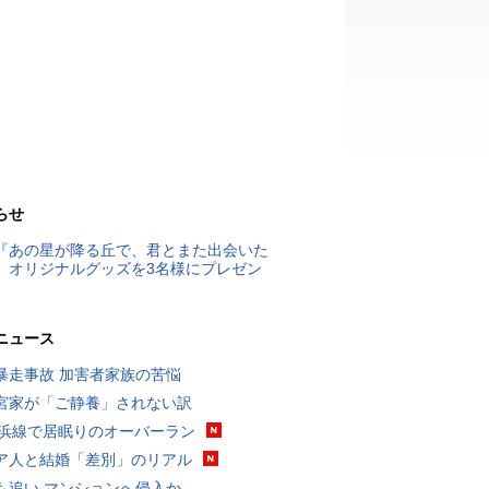
らせ
『あの星が降る丘で、君とまた出会いた
』オリジナルグッズを3名様にプレゼン
ニュース
暴走事故 加害者家族の苦悩
宮家が「ご静養」されない訳
横浜線で居眠りのオーバーラン
ア人と結婚「差別」のリアル
も追い マンションへ侵入か