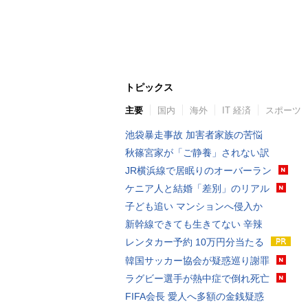
トピックス
主要
国内
海外
IT 経済
スポーツ
池袋暴走事故 加害者家族の苦悩
秋篠宮家が「ご静養」されない訳
JR横浜線で居眠りのオーバーラン
ケニア人と結婚「差別」のリアル
子ども追い マンションへ侵入か
新幹線できても生きてない 辛辣
レンタカー予約 10万円分当たる
韓国サッカー協会が疑惑巡り謝罪
ラグビー選手が熱中症で倒れ死亡
FIFA会長 愛人へ多額の金銭疑惑