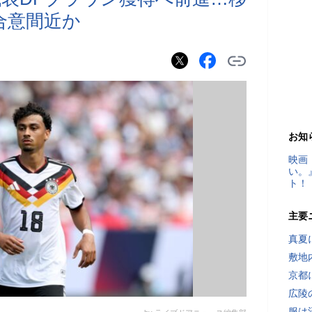
合意間近か
お知
映画
い。
ト！
主要
真夏
敷地
京都
広陵
服は