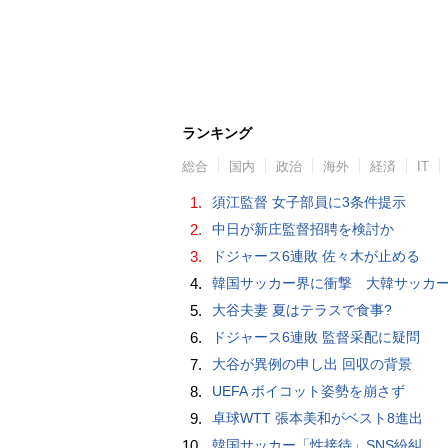
ランキング
総合
国内
政治
海外
経済
IT
1.
須江監督 女子部員に3条件提示
2.
中日が新庄監督招聘を検討か
3.
ドジャース6連敗 佐々木が止める
4.
韓国サッカー界に衝撃 大韓サッカー協会に外国人審判への“性的接待”疑惑 韓国メディア
5.
大谷夫妻 夏はテラスで食事?
6.
ドジャース6連敗 監督采配に疑問
7.
大谷が異例の申し出 回収の背景
8.
UEFA ボイコット姿勢を崩さず
9.
卓球WTT 張本美和がベスト8進出
10.
韓国サッカー「性接待」SNS紛糾