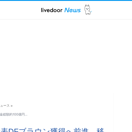
ュース
>
金総額約100億円…
表DFブラウン獲得へ前進…移