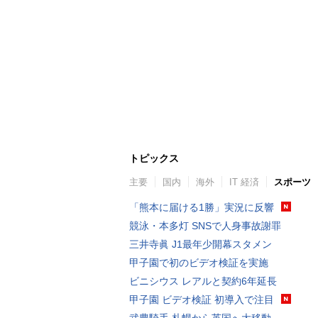
トピックス
主要
国内
海外
IT 経済
スポーツ
「熊本に届ける1勝」実況に反響
競泳・本多灯 SNSで人身事故謝罪
三井寺眞 J1最年少開幕スタメン
甲子園で初のビデオ検証を実施
ビニシウス レアルと契約6年延長
甲子園 ビデオ検証 初導入で注目
武豊騎手 札幌から英国へ大移動