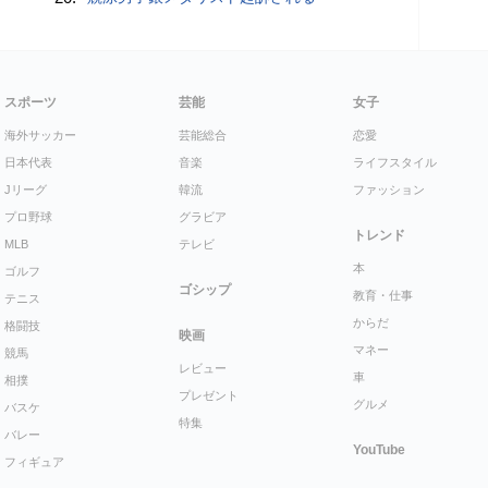
スポーツ
芸能
女子
海外サッカー
芸能総合
恋愛
日本代表
音楽
ライフスタイル
Jリーグ
韓流
ファッション
プロ野球
グラビア
トレンド
MLB
テレビ
本
ゴルフ
ゴシップ
教育・仕事
テニス
からだ
格闘技
映画
マネー
競馬
レビュー
車
相撲
プレゼント
グルメ
バスケ
特集
バレー
YouTube
フィギュア