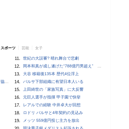
スポーツ
芸能
女子
11.
世紀の大誤審? 晴れ舞台で悲劇
12.
岡本和真が成し遂げた“788億円男超え” いつのまにか「3位」…見据える球団記録更新
13.
大谷 移籍後135本 歴代4位浮上
が報道
14.
バルサ下部組織に有望日本人いる
15.
上田綺世の「家族写真」に大反響
16.
元巨人選手が指揮 甲子園で快挙
17.
レアルでの経験 中井卓大が回想
18.
ロドリ バルサと4年契約の見込み
19.
メッツ 559億円投じ主力を放出
20.
競泳男子銀メダリスト起訴される