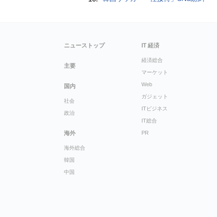
ニューストップ
IT 経済
経済総合
主要
マーケット
Web
国内
ガジェット
社会
ITビジネス
政治
IT総合
海外
PR
海外総合
韓国
中国