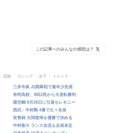
この記事へのみんなの感想は？
芸能
ゴシップ
女子
トレンド
三井寺眞 J1開幕戦で最年少先発
有明高校、9回2死から大逆転勝利
陽岱鋼 9月26日に引退セレモニー
西武・中村剛 4番で久々先発
安青錦 大関復帰を優勝で決める
中村敬斗 ランス合流も去就未定
日本代表 10月キリンカップへ