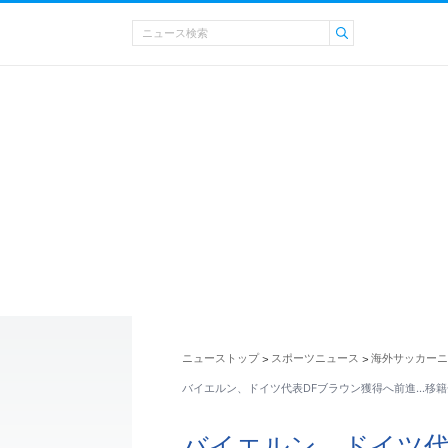
ニューストップ
スポーツニュース
海外サッカーニ
>
>
バイエルン、ドイツ代表DFブラウン獲得へ前進…移籍
バイエルン、ドイツ代