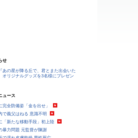
らせ
『あの星が降る丘で、君とまた出会いた
』オリジナルグッズを3名様にプレゼン
ニュース
に完全防備姿「金を出せ」
内で義父はねる 意識不明
に「新たな移動手段」初上陸
の暴力問題 元監督が陳謝
汗で濡れ皮膚乾燥 男性死亡