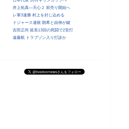
井上拓真―天心２ 前売り開始へ
レ軍3連勝 村上を封じ込める
ドジャース連敗 朗希と由伸が鍵
吉田正尚 延長13回の死闘で2安打
遠藤航 トラブゾン入り打診か