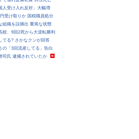
国人受け入れ反対」大幅増
5億円受け取りか 国税職員処分
な組織を誤摘出 重篤な状態
高校、9回2死から大逆転勝利
してる? さかなクンが回答
うの「3回流産してる」告白
啓司氏 逮捕されていたか