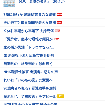
関東「真夏の暑さ」は終了か
7歳に暴行か 施設従業員の女逮捕
夫に包丁? 毎日新聞記者の女逮捕
立体駐車場から車落下 夫婦死傷
「泥酔者」熊本で通報が頻発か
家の隣が民泊「トラウマなった」
露 原爆投下巡り広島市長を批判
無期刑の「終身刑化」傾向続く
NHK職員性被害 出演者に怒りの声
れいわ「いのちの党」に変更へ
90歳患者を殴る? 看護助手を逮捕
藤原竜也「労務改善」をアピール
元TBSアナの山本里菜 離婚を公表