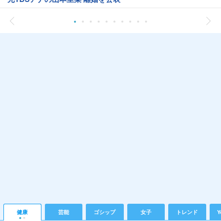
健康
芸能
ゴシップ
女子
トレンド
Y