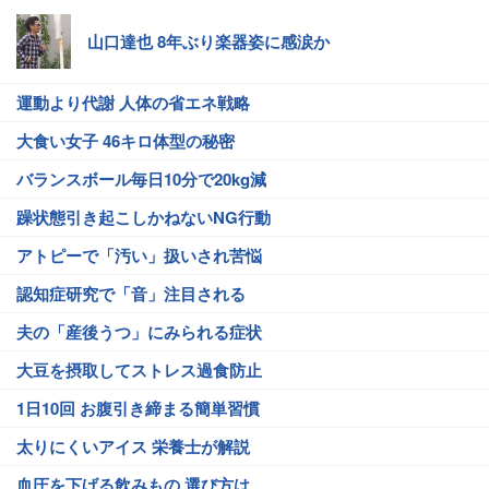
山口達也 8年ぶり楽器姿に感涙か
運動より代謝 人体の省エネ戦略
大食い女子 46キロ体型の秘密
バランスボール毎日10分で20kg減
躁状態引き起こしかねないNG行動
アトピーで「汚い」扱いされ苦悩
認知症研究で「音」注目される
夫の「産後うつ」にみられる症状
大豆を摂取してストレス過食防止
1日10回 お腹引き締まる簡単習慣
太りにくいアイス 栄養士が解説
血圧を下げる飲みもの 選び方は