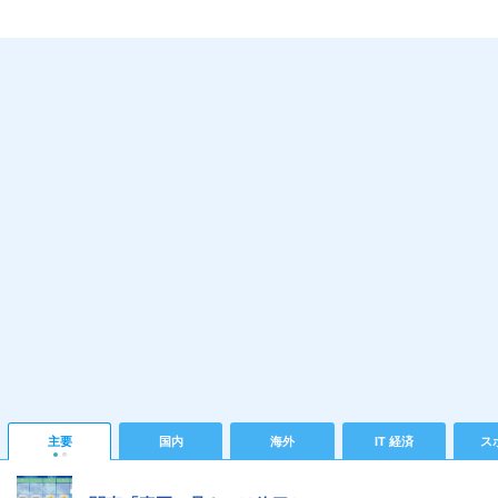
主要
国内
海外
IT 経済
ス