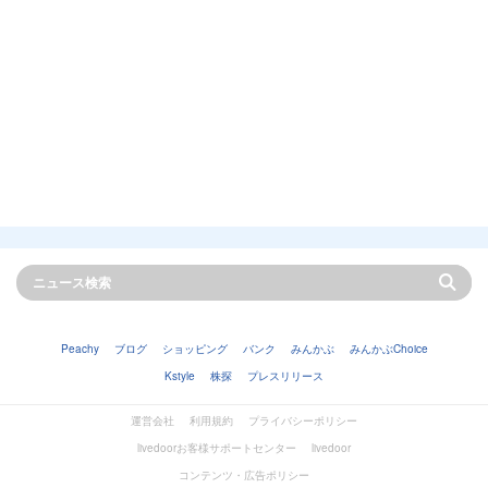
Peachy
ブログ
ショッピング
バンク
みんかぶ
みんかぶChoice
Kstyle
株探
プレスリリース
運営会社
利用規約
プライバシーポリシー
livedoorお客様サポートセンター
livedoor
コンテンツ・広告ポリシー