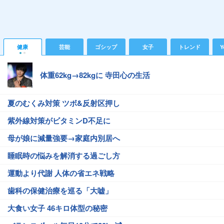
健康
芸能
ゴシップ
女子
トレンド
Y
体重62kg→82kgに 寺田心の生活
夏のむくみ対策 ツボ&反射区押し
紫外線対策がビタミンD不足に
母が娘に減量強要→家庭内別居へ
睡眠時の悩みを解消する過ごし方
運動より代謝 人体の省エネ戦略
歯科の保健治療を巡る「大嘘」
大食い女子 46キロ体型の秘密