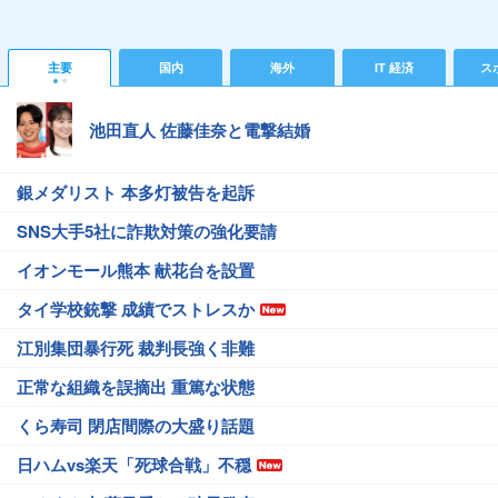
主要
国内
海外
IT 経済
ス
池田直人 佐藤佳奈と電撃結婚
銀メダリスト 本多灯被告を起訴
SNS大手5社に詐欺対策の強化要請
イオンモール熊本 献花台を設置
タイ学校銃撃 成績でストレスか
江別集団暴行死 裁判長強く非難
正常な組織を誤摘出 重篤な状態
くら寿司 閉店間際の大盛り話題
日ハムvs楽天「死球合戦」不穏