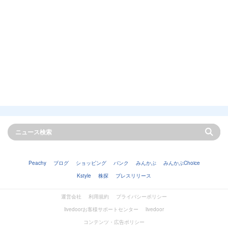
Peachy
ブログ
ショッピング
バンク
みんかぶ
みんかぶChoice
Kstyle
株探
プレスリリース
運営会社
利用規約
プライバシーポリシー
livedoorお客様サポートセンター
livedoor
コンテンツ・広告ポリシー