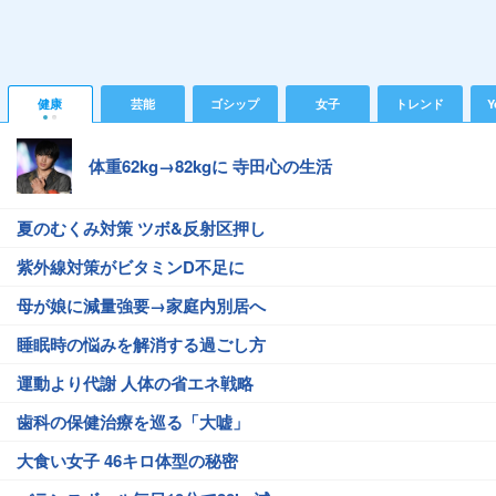
健康
芸能
ゴシップ
女子
トレンド
Y
体重62kg→82kgに 寺田心の生活
夏のむくみ対策 ツボ&反射区押し
紫外線対策がビタミンD不足に
母が娘に減量強要→家庭内別居へ
睡眠時の悩みを解消する過ごし方
運動より代謝 人体の省エネ戦略
歯科の保健治療を巡る「大嘘」
大食い女子 46キロ体型の秘密