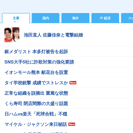
主要
国内
海外
IT 経済
ス
池田直人 佐藤佳奈と電撃結婚
銀メダリスト 本多灯被告を起訴
SNS大手5社に詐欺対策の強化要請
イオンモール熊本 献花台を設置
タイ学校銃撃 成績でストレスか
正常な組織を誤摘出 重篤な状態
くら寿司 閉店間際の大盛り話題
日ハムvs楽天「死球合戦」不穏
マイケル・ジャクソン来日秘話