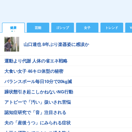
健康
芸能
ゴシップ
女子
トレンド
Y
山口達也 8年ぶり楽器姿に感涙か
運動より代謝 人体の省エネ戦略
大食い女子 46キロ体型の秘密
バランスボール毎日10分で20kg減
躁状態引き起こしかねないNG行動
アトピーで「汚い」扱いされ苦悩
認知症研究で「音」注目される
夫の「産後うつ」にみられる症状