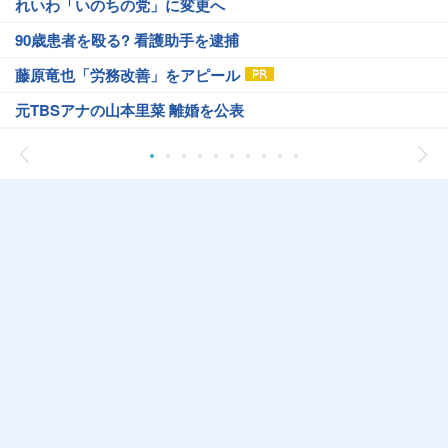
れいわ「いのちの党」に変更へ
90歳患者を殴る? 看護助手を逮捕
藤原竜也「労務改善」をアピール
元TBSアナの山本里菜 離婚を公表