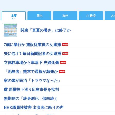
主要
国内
海外
IT 経済
ス
関東「真夏の暑さ」は終了か
7歳に暴行か 施設従業員の女逮捕
夫に包丁? 毎日新聞記者の女逮捕
立体駐車場から車落下 夫婦死傷
「泥酔者」熊本で通報が頻発か
家の隣が民泊「トラウマなった」
露 原爆投下巡り広島市長を批判
無期刑の「終身刑化」傾向続く
NHK職員性被害 出演者に怒りの声