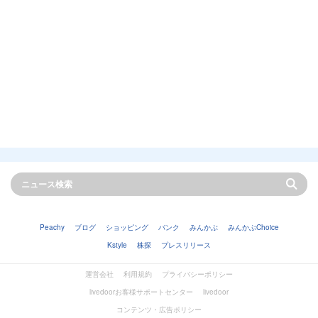
Peachy
ブログ
ショッピング
バンク
みんかぶ
みんかぶChoice
Kstyle
株探
プレスリリース
運営会社
利用規約
プライバシーポリシー
livedoorお客様サポートセンター
livedoor
コンテンツ・広告ポリシー