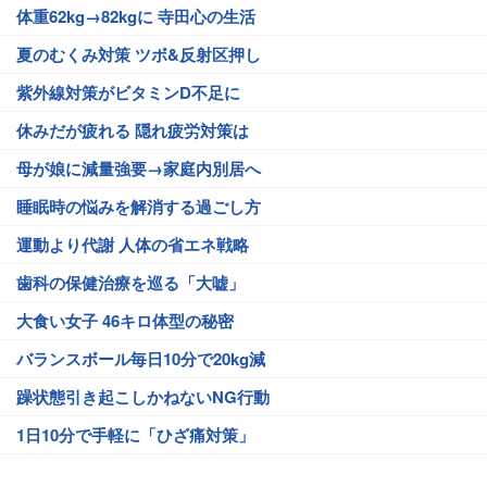
体重62kg→82kgに 寺田心の生活
夏のむくみ対策 ツボ&反射区押し
紫外線対策がビタミンD不足に
休みだが疲れる 隠れ疲労対策は
母が娘に減量強要→家庭内別居へ
睡眠時の悩みを解消する過ごし方
運動より代謝 人体の省エネ戦略
歯科の保健治療を巡る「大嘘」
大食い女子 46キロ体型の秘密
バランスボール毎日10分で20kg減
躁状態引き起こしかねないNG行動
1日10分で手軽に「ひざ痛対策」