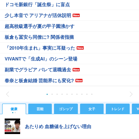
ドコモ新銀行「誕生祭」に盲点
少し本音で アリアナが活休説明
超高校級選手が夏の甲子園沸かす
板倉も冨安ら同僚に? 関係者指摘
「2010年生まれ」事実に耳疑った
VIVANTで「生成AI」のシーン登場
副業でグラビア バレて退職過去
春奈と板倉結婚 芸能界にも変化?
健康
芸能
ゴシップ
女子
トレンド
Y
あたりめ 血糖値を上げない理由