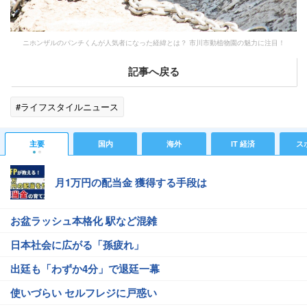
ニホンザルのパンチくんが人気者になった経緯とは？ 市川市動植物園の魅力に注目！
記事へ戻る
#ライフスタイルニュース
主要
国内
海外
IT 経済
ス
月1万円の配当金 獲得する手段は
お盆ラッシュ本格化 駅など混雑
日本社会に広がる「孫疲れ」
出廷も「わずか4分」で退廷一幕
使いづらい セルフレジに戸惑い