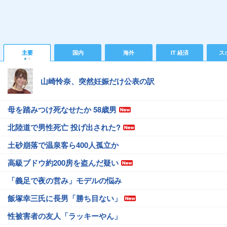
主要
国内
海外
IT 経済
ス
山崎怜奈、突然妊娠だけ公表の訳
母を踏みつけ死なせたか 58歳男
北陸道で男性死亡 投げ出された?
土砂崩落で温泉客ら400人孤立か
高級ブドウ約200房を盗んだ疑い
「義足で夜の営み」モデルの悩み
飯塚幸三氏に長男「勝ち目ない」
性被害者の友人「ラッキーやん」