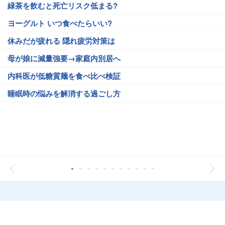
緑茶を飲むと死亡リスク低まる?
ヨーグルト いつ食べたらいい?
休みだが疲れる 隠れ疲労対策は
母が娘に減量強要→家庭内別居へ
内科医が低糖質麺を食べ比べ検証
睡眠時の悩みを解消する過ごし方