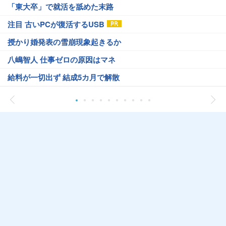
「東大卒」で就活を舐めた末路
注目 古いPCが復活するUSB
授かり婚発表の雪崩現象起きるか
八嶋智人 仕事ゼロの原因はマネ
給料が一切出ず 結成5カ月で解散