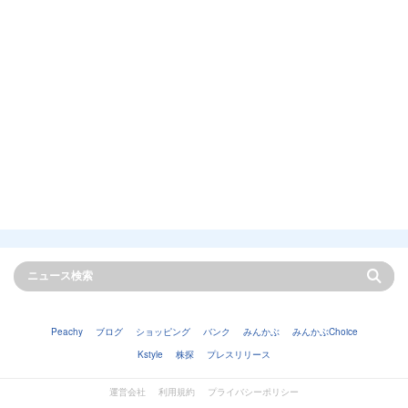
Peachy
ブログ
ショッピング
バンク
みんかぶ
みんかぶChoice
Kstyle
株探
プレスリリース
運営会社
利用規約
プライバシーポリシー