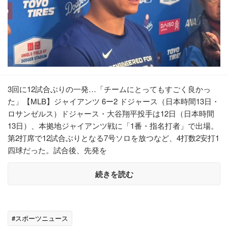
3回に12試合ぶりの一発…「チームにとってもすごく良かっ
た」【MLB】ジャイアンツ 6ー2 ドジャース（日本時間13日・
ロサンゼルス）ドジャース・大谷翔平投手は12日（日本時間
13日）、本拠地ジャイアンツ戦に「1番・指名打者」で出場。
第2打席で12試合ぶりとなる7号ソロを放つなど、4打数2安打1
四球だった。試合後、先発を
続きを読む
#スポーツニュース