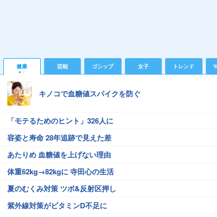
健康
芸能
ゴシップ
女子
トレンド
Y
キノコで血糖値スパイクを防ぐ
「モテるためのヒント」326人に
容姿と寿命 28年追跡で見えた差
あたりめ 血糖値を上げない理由
体重62kg→82kgに 寺田心の生活
夏のむくみ対策 ツボ&反射区押し
紫外線対策がビタミンD不足に