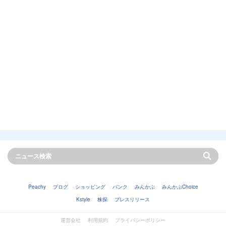
Peachy
ブログ
ショッピング
バンク
みんかぶ
みんかぶChoice
Kstyle
株探
プレスリリース
運営会社
利用規約
プライバシーポリシー