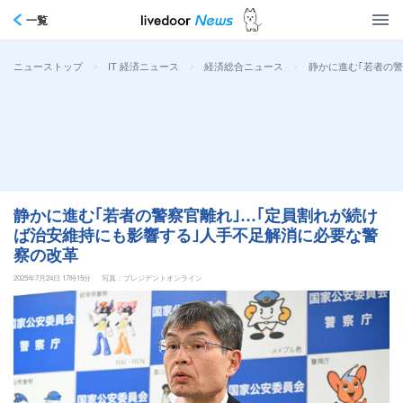
一覧
>
>
>
静かに進む｢若者の
ニューストップ
IT 経済ニュース
経済総合ニュース
静かに進む｢若者の警察官離れ｣…｢定員割れが続け
ば治安維持にも影響する｣人手不足解消に必要な警
察の改革
2025年7月24日 17時15分
写真：プレジデントオンライン