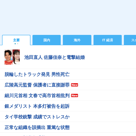
主要
国内
海外
IT 経済
ス
池田直人 佐藤佳奈と電撃結婚
脱輪したトラック発見 男性死亡
広陵高元監督 保護者に直接謝罪
細川元首相 文春で高市首相批判
銀メダリスト 本多灯被告を起訴
タイ学校銃撃 成績でストレスか
正常な組織を誤摘出 重篤な状態