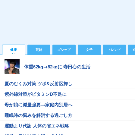
健康
芸能
ゴシップ
女子
トレンド
Y
体重62kg→82kgに 寺田心の生活
夏のむくみ対策 ツボ&反射区押し
紫外線対策がビタミンD不足に
母が娘に減量強要→家庭内別居へ
睡眠時の悩みを解消する過ごし方
運動より代謝 人体の省エネ戦略