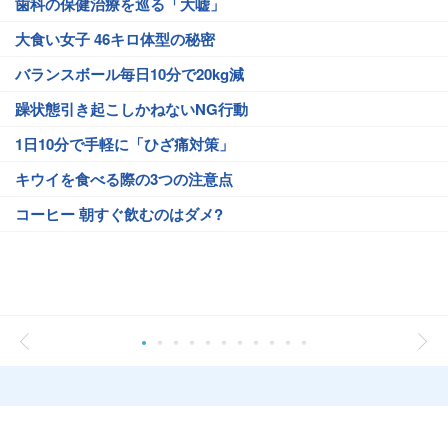
歯科の保健治療を巡る「大嘘」
大食い女子 46キロ体型の秘密
バランスボール毎日10分で20kg減
躁状態引き起こしかねないNG行動
1日10分で手軽に「ひざ痛対策」
キウイを食べる際の3つの注意点
コーヒー 朝すぐ飲むのはダメ?