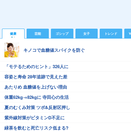
健康
芸能
ゴシップ
女子
トレンド
Y
キノコで血糖値スパイクを防ぐ
「モテるためのヒント」326人に
容姿と寿命 28年追跡で見えた差
あたりめ 血糖値を上げない理由
体重62kg→82kgに 寺田心の生活
夏のむくみ対策 ツボ&反射区押し
紫外線対策がビタミンD不足に
緑茶を飲むと死亡リスク低まる?