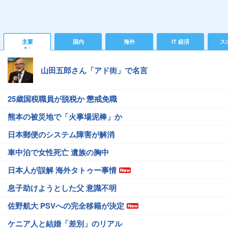
主要
国内
海外
IT 経済
ス
山田五郎さん「アド街」で名言
25歳国税職員が脱税か 懲戒免職
熊本の被災地で「火事場泥棒」か
日本郵便のシステム障害が解消
車中泊で女性死亡 遺族の胸中
日本人が誤解 海外タトゥー事情
息子助けようとした父 意識不明
佐野航大 PSVへの完全移籍が決定
ケニア人と結婚「差別」のリアル