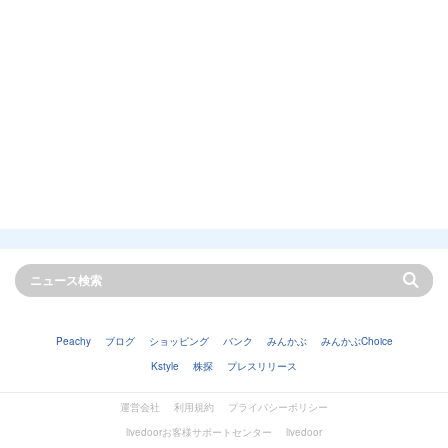
Peachy
ブログ
ショッピング
バンク
みんかぶ
みんかぶChoice
Kstyle
株探
プレスリリース
運営会社
利用規約
プライバシーポリシー
livedoorお客様サポートセンター
livedoor