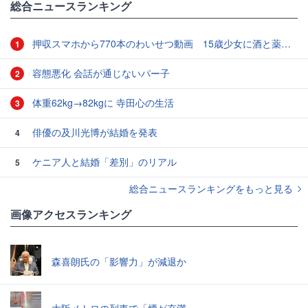
総合ニュースランキング
押収スマホから770本のわいせつ動画 15歳少女に酒と薬飲ませ性的暴行か 54歳男を再逮捕 「薬もありますよ」とSNSで誘い出し
1
容態悪化 会話が通じないパー子
2
体重62kg→82kgに 寺田心の生活
3
俳優の及川光博が結婚を発表
4
ケニア人と結婚「差別」のリアル
5
総合ニュースランキングをもっと見る
画像アクセスランキング
森喜朗氏の「影響力」が減退か
大阪メトロの列車で「煙が充満」