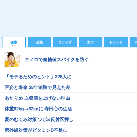
健康
芸能
ゴシップ
女子
トレンド
Y
キノコで血糖値スパイクを防ぐ
「モテるためのヒント」326人に
容姿と寿命 28年追跡で見えた差
あたりめ 血糖値を上げない理由
体重62kg→82kgに 寺田心の生活
夏のむくみ対策 ツボ&反射区押し
紫外線対策がビタミンD不足に