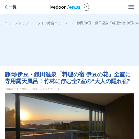
一覧
>
>
静岡/伊豆・鎌田温泉「料理の宿 伊豆の
ニューストップ
ライフ総合ニュース
静岡/伊豆・鎌田温泉「料理の宿 伊豆の花」全室に
専用露天風呂！竹林に佇む全7室の“大人の隠れ宿”
2023年9月8日 17時0分
写真：おんせんニュース