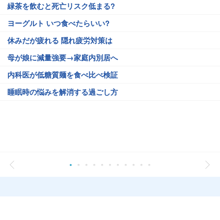
緑茶を飲むと死亡リスク低まる?
ヨーグルト いつ食べたらいい?
休みだが疲れる 隠れ疲労対策は
母が娘に減量強要→家庭内別居へ
内科医が低糖質麺を食べ比べ検証
睡眠時の悩みを解消する過ごし方