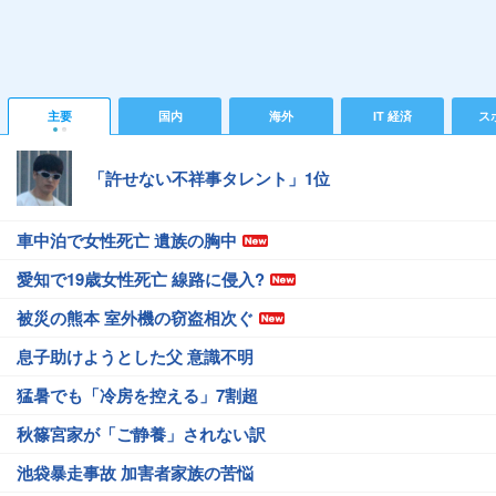
主要
国内
海外
IT 経済
ス
「許せない不祥事タレント」1位
車中泊で女性死亡 遺族の胸中
愛知で19歳女性死亡 線路に侵入?
被災の熊本 室外機の窃盗相次ぐ
息子助けようとした父 意識不明
猛暑でも「冷房を控える」7割超
秋篠宮家が「ご静養」されない訳
池袋暴走事故 加害者家族の苦悩