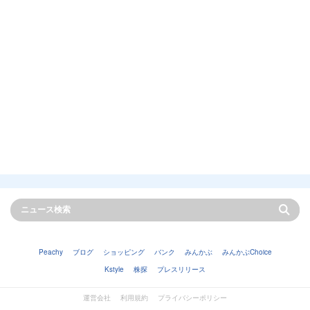
Peachy
ブログ
ショッピング
バンク
みんかぶ
みんかぶChoice
Kstyle
株探
プレスリリース
運営会社
利用規約
プライバシーポリシー