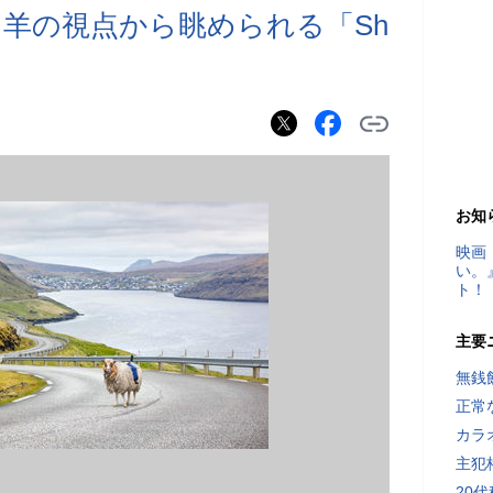
 羊の視点から眺められる「Sh
お知
映画
い。
ト！
主要
無銭
正常
カラ
主犯
20