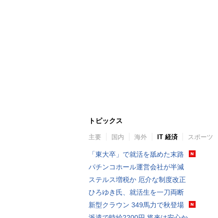
トピックス
主要
国内
海外
IT 経済
スポーツ
「東大卒」で就活を舐めた末路
パチンコホール運営会社が半減
ステルス増税か 厄介な制度改正
ひろゆき氏、就活生を一刀両断
新型クラウン 349馬力で秋登場
派遣で時給2200円 将来は安心か