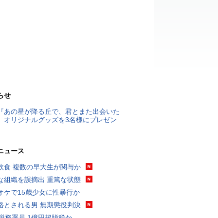
らせ
『あの星が降る丘で、君とまた出会いた
』オリジナルグッズを3名様にプレゼン
ニュース
飲食 複数の早大生が関与か
な組織を誤摘出 重篤な状態
オケで15歳少女に性暴行か
格とされる男 無期懲役判決
代税務署員 1億円超脱税か