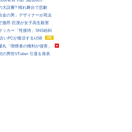
の大誤審? 晴れ舞台で悲劇
合金の男」デザイナーが死去
で激昂 巨漢が女子高生殺害
サッカー「性接待」SNS紛糾
 古いPCが復活するUSB
蘭丸「喫煙者の権利が侵害」
の男性VTuber 引退を発表