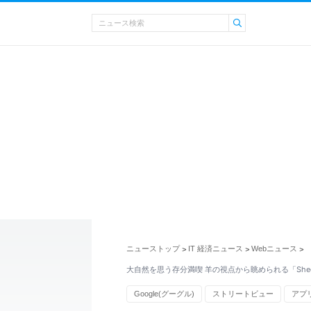
ニューストップ
IT 経済ニュース
Webニュース
>
>
>
大自然を思う存分満喫 羊の視点から眺められる「Sheep
Google(グーグル)
ストリートビュー
アプ