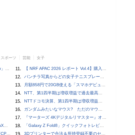
スポーツ
芸能
女子
言われる？
11.
【 NRF APAC 2026 レポート Vol.4】購入の瞬間に眠る価値 Transaction Momentとリテールの次の成長戦略
12.
パンチラ写真からどの女子テニスプレーヤーのものなのか当てるクイズ「Tennis Upskirts」
13.
月額858円で20GB使える「スマホデビュープラン U15」ドコモが提供、ahamoも割引になる親子割も
14.
NTT、第1四半期は増収増益で過去最高 IOWNや分散GPUの取り組みを説明
15.
NTTドコモ決算、第1四半期は増収増益 通信収入に底打ちの兆し、金融・AIを強化
16.
ガンダムみたいなマウス? ただのマウスとは違うのだよ1944通りの形状に変更できる驚異のマウス
17.
『マーターズ 4Kデジタルリマスター』オールナイト上映、鬼畜な併映作品が決定 全部観たら“生還証”をプレゼント［ホラー通信］
底解説
18.
「Galaxy Z Fold8」クイックフォトレビュー
搭載していますよ
19.
3Dプリンターで合法＆所持登録不要のセミオートマチック銃を自作、発砲試験にも成功した猛者が登場