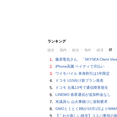
ランキング
総合
国内
政治
海外
経済
IT
1.
藤原竜也さん、「SKYSEA Client View」新CMで「AI労務改善」をアピール 働き方をAIが分析したら「すぐに休んで」と
2.
iPhone高騰 ペイディで月払い
3.
ワイモバイル 単身割引は1年限定
4.
ドコモ U15向け新プラン発表
5.
ドコモ 台風13号で通信障害発生
6.
LINEMO 衛星通信が追加料金なし
7.
米議員ら 山火事賭けに規制要求
8.
GMOとくとくBBが10月1日よりWiMAXなど月額605円値上げ！全6種の重要変更を徹
9.
【これが新しい格安】コスパ重視の新CPUを搭載した「 Beelink EQi Wildcat Lake Core 3 304」をレビューします。なんと10G LANも