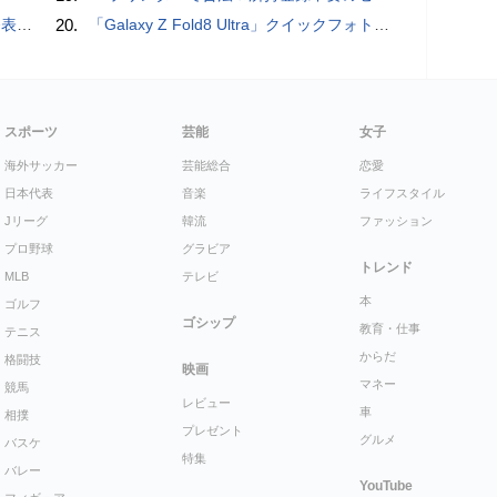
を抑制
20.
「Galaxy Z Fold8 Ultra」クイックフォトレビュー
スポーツ
芸能
女子
海外サッカー
芸能総合
恋愛
日本代表
音楽
ライフスタイル
Jリーグ
韓流
ファッション
プロ野球
グラビア
トレンド
MLB
テレビ
本
ゴルフ
ゴシップ
教育・仕事
テニス
からだ
格闘技
映画
マネー
競馬
レビュー
車
相撲
プレゼント
グルメ
バスケ
特集
バレー
YouTube