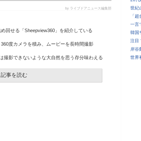
世紀
by ライブドアニュース編集部
「超
一言
せる「Sheepview360」を紹介している
韓国
注目
360度カメラを積み、ムービーを長時間撮影
岸谷
では撮影できないような大自然を思う存分味わえる
世界初
記事を読む