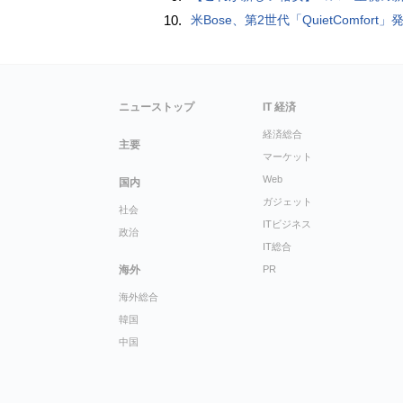
10.
米Bose、第2世代「QuietComfort」発表 ノイキャン強化、メガネ着用時の低下
ニューストップ
IT 経済
経済総合
主要
マーケット
Web
国内
ガジェット
社会
ITビジネス
政治
IT総合
海外
PR
海外総合
韓国
中国