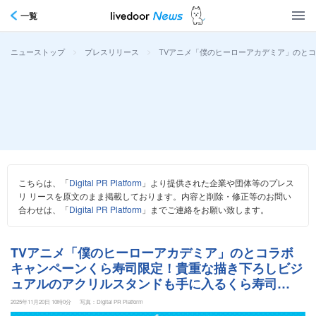
一覧
>
>
TVアニメ「僕のヒーローアカデミア」のと
ニューストップ
プレスリリース
こちらは、「
Digital PR Platform
」より提供された企業や団体等のプレス
リ リースを原文のまま掲載しております。内容と削除・修正等のお問い
合わせは、「
Digital PR Platform
」までご連絡をお願い致します。
TVアニメ「僕のヒーローアカデミア」のとコラボ
キャンペーンくら寿司限定！貴重な描き下ろしビジ
ュアルのアクリルスタンドも手に入るくら寿司
×「ヒロアカ」～11月28日（金）から全国のくら寿
2025年11月20日 10時0分
写真：Digital PR Platform
司で実施～