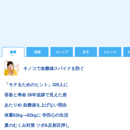
健康
芸能
ゴシップ
女子
トレンド
Y
キノコで血糖値スパイクを防ぐ
「モテるためのヒント」326人に
容姿と寿命 28年追跡で見えた差
あたりめ 血糖値を上げない理由
体重62kg→82kgに 寺田心の生活
夏のむくみ対策 ツボ&反射区押し