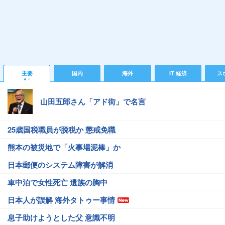
主要
国内
海外
IT 経済
ス
山田五郎さん「アド街」で名言
25歳国税職員が脱税か 懲戒免職
熊本の被災地で「火事場泥棒」か
日本郵便のシステム障害が解消
車中泊で女性死亡 遺族の胸中
日本人が誤解 海外タトゥー事情
息子助けようとした父 意識不明