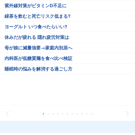
紫外線対策がビタミンD不足に
緑茶を飲むと死亡リスク低まる?
ヨーグルト いつ食べたらいい?
休みだが疲れる 隠れ疲労対策は
母が娘に減量強要→家庭内別居へ
内科医が低糖質麺を食べ比べ検証
睡眠時の悩みを解消する過ごし方