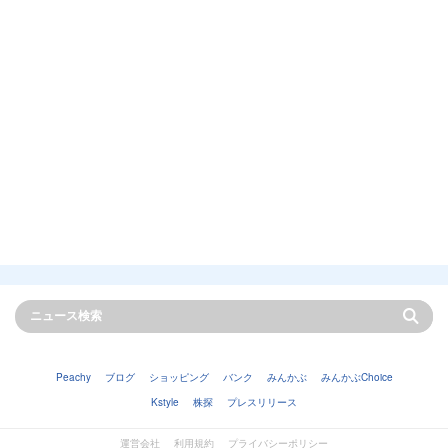
Peachy
ブログ
ショッピング
バンク
みんかぶ
みんかぶChoice
Kstyle
株探
プレスリリース
運営会社
利用規約
プライバシーポリシー