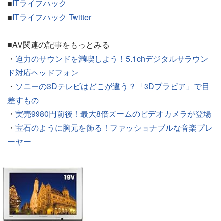
■
ITライフハック
■
ITライフハック Twitter
■AV関連の記事をもっとみる
・
迫力のサウンドを満喫しよう！5.1chデジタルサラウン
ド対応ヘッドフォン
・
ソニーの3Dテレビはどこが違う？「3Dブラビア」で目
差すもの
・
実売9980円前後！最大8倍ズームのビデオカメラが登場
・
宝石のように胸元を飾る！ファッショナブルな音楽プレ
ーヤー