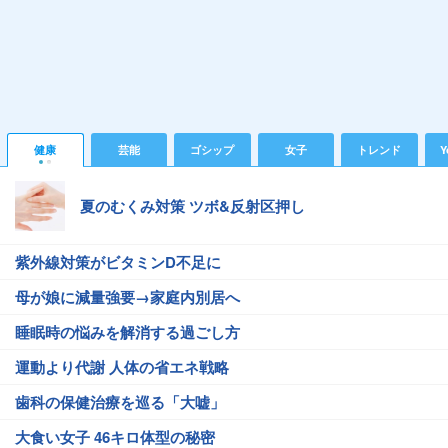
健康
芸能
ゴシップ
女子
トレンド
Y
夏のむくみ対策 ツボ&反射区押し
紫外線対策がビタミンD不足に
母が娘に減量強要→家庭内別居へ
睡眠時の悩みを解消する過ごし方
運動より代謝 人体の省エネ戦略
歯科の保健治療を巡る「大嘘」
大食い女子 46キロ体型の秘密