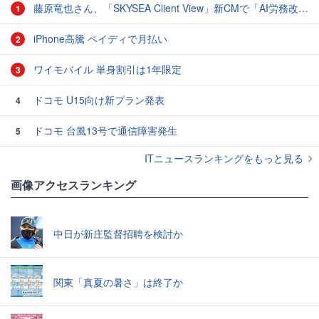
藤原竜也さん、「SKYSEA Client View」新CMで「AI労務改善」をアピール 働き方をAIが分析したら「すぐに休んで」と言われる？
1
iPhone高騰 ペイディで月払い
2
ワイモバイル 単身割引は1年限定
3
ドコモ U15向け新プラン発表
4
ドコモ 台風13号で通信障害発生
5
ITニュースランキングをもっと見る
画像アクセスランキング
中日が新庄監督招聘を検討か
関東「真夏の暑さ」は終了か