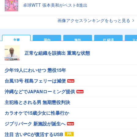
卓球WTT 張本美和がベスト8進出
画像アクセスランキングをもっと見る
主要
国内
海外
IT 経済
ス
正常な組織を誤摘出 重篤な状態
少年19人にわいせつ 懲役15年
台風13号 桜島フェリーは減便
沖縄などでJAPANローミング提供
主犯格とされる男 無期懲役判決
カラオケで15歳少女に性暴行か
ジブリパーク 新施設が誕生へ
注目 古いPCが復活するUSB