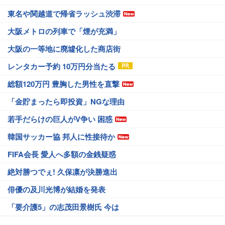
東名や関越道で帰省ラッシュ渋滞
大阪メトロの列車で「煙が充満」
大阪の一等地に廃墟化した商店街
レンタカー予約 10万円分当たる
総額120万円 豊胸した男性を直撃
「金貯まったら即投資」NGな理由
若手だらけの巨人がV争い 困惑
韓国サッカー協 邦人に性接待か
FIFA会長 愛人へ多額の金銭疑惑
絶対勝つでぇ! 久保凛が決勝進出
俳優の及川光博が結婚を発表
「要介護5」の志茂田景樹氏 今は