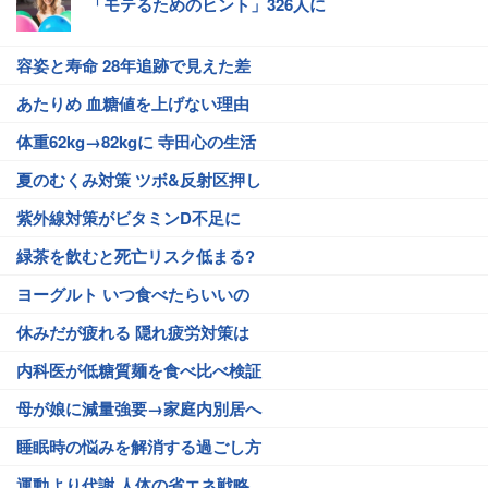
「モテるためのヒント」326人に
容姿と寿命 28年追跡で見えた差
あたりめ 血糖値を上げない理由
体重62kg→82kgに 寺田心の生活
夏のむくみ対策 ツボ&反射区押し
紫外線対策がビタミンD不足に
緑茶を飲むと死亡リスク低まる?
ヨーグルト いつ食べたらいいの
休みだが疲れる 隠れ疲労対策は
内科医が低糖質麺を食べ比べ検証
母が娘に減量強要→家庭内別居へ
睡眠時の悩みを解消する過ごし方
運動より代謝 人体の省エネ戦略