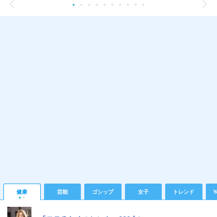
健康
芸能
ゴシップ
女子
トレンド
Y