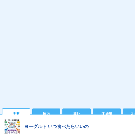
主要
国内
海外
IT 経済
ス
ヨーグルト いつ食べたらいいの