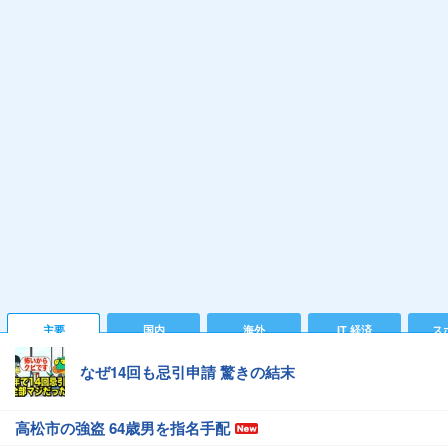
主要
国内
海外
IT 経済
ス
なぜ14回も忌引申請 驚きの結末
高松市の強盗 64歳男を指名手配