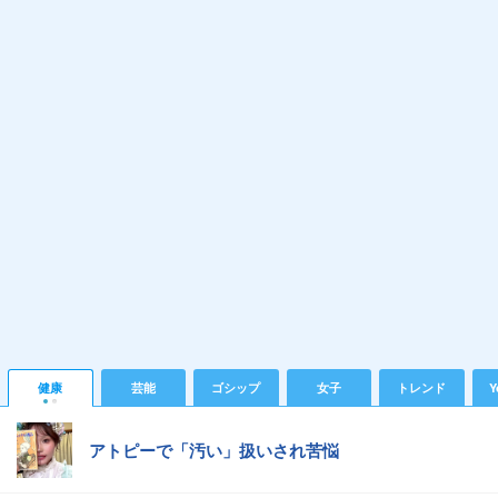
健康
芸能
ゴシップ
女子
トレンド
Y
アトピーで「汚い」扱いされ苦悩