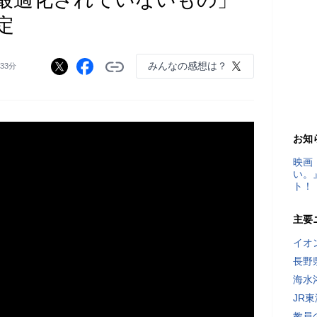
定
みんなの感想は？
時33分
お知
映画
い。
ト！
主要
イオ
長野
海水
JR
教員