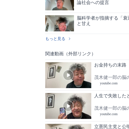
論社会への提言
脳科学者が指摘する「衰
と甘え
もっと見る
関連動画（外部リンク）
お金持ちの末路
茂木健一郎の脳
youtube.com
人生で失敗した
茂木健一郎の脳
youtube.com
立憲民主党と公