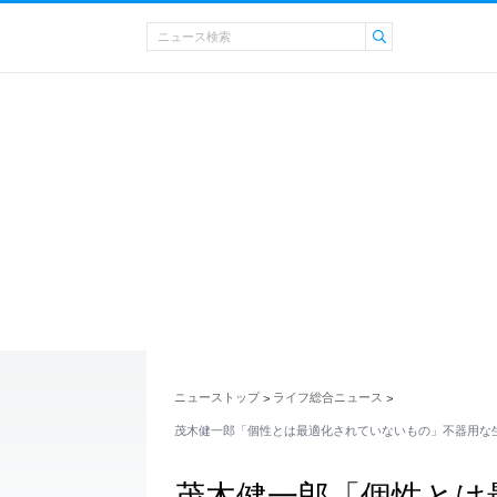
ニューストップ
ライフ総合ニュース
>
>
茂木健一郎「個性とは最適化されていないもの」不器用な
茂木健一郎「個性とは