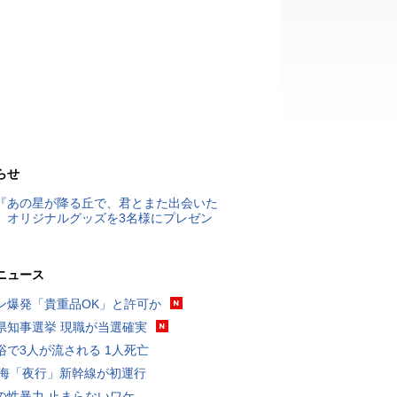
らせ
『あの星が降る丘で、君とまた出会いた
』オリジナルグッズを3名様にプレゼン
ニュース
ン爆発「貴重品OK」と許可か
県知事選挙 現職が当選確実
浴で3人が流される 1人死亡
東海「夜行」新幹線が初運行
の性暴力 止まらないワケ