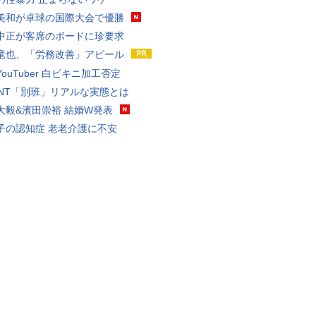
美和が卓球の国際大会で優勝
中正が客席のボードに珍要求
竜也、「労務改善」アピール
ouTuber 白ビキニ加工否定
VANT「別班」リアルな実態とは
大毅&濱田崇裕 結婚W発表
子の認知症 老老介護に不安