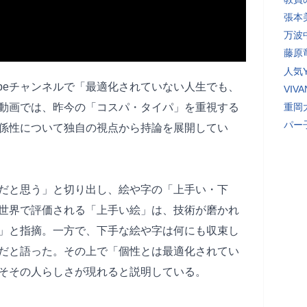
張本
万波
藤原
人気Y
ubeチャンネルで「最適化されていない人生でも、
VI
動画では、昨今の「コスパ・タイパ」を重視する
重岡
パー
係性について独自の視点から持論を展開してい
だと思う」と切り出し、絵や字の「上手い・下
世界で評価される「上手い絵」は、技術が磨かれ
」と指摘。一方で、下手な絵や字は何にも収束し
だと語った。その上で「個性とは最適化されてい
そその人らしさが現れると説明している。