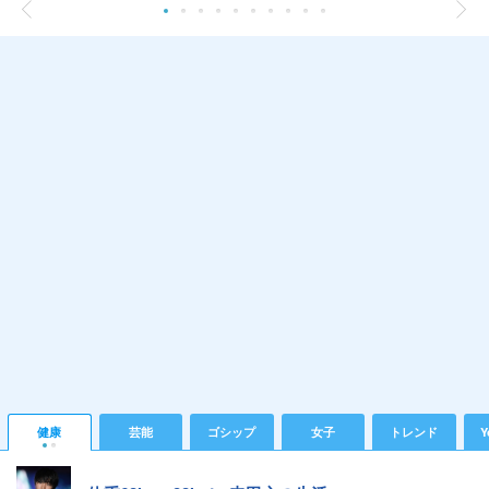
健康
芸能
ゴシップ
女子
トレンド
Y