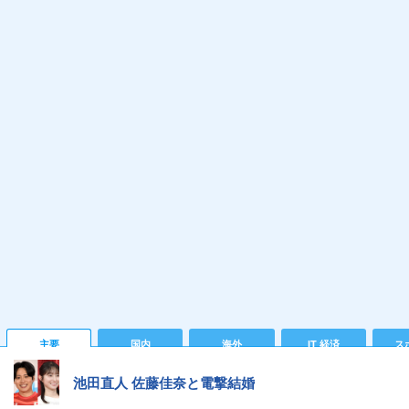
主要
国内
海外
IT 経済
ス
池田直人 佐藤佳奈と電撃結婚