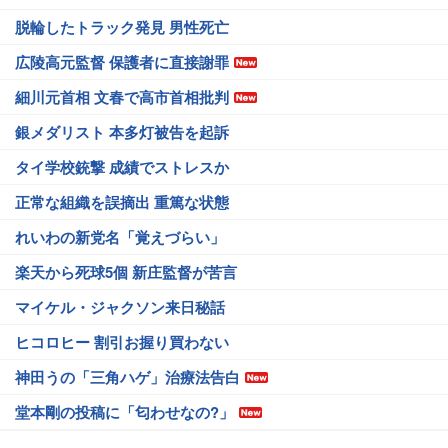
脱輪したトラック発見 男性死亡
広陵高元監督 保護者に直接謝罪
細川元首相 文春で高市首相批判
銀メダリスト 本多灯被告を起訴
タイ学校銃撃 成績でストレスか
正常な組織を誤摘出 重篤な状態
れいわの新党名「覚えづらい」
楽天から死球5個 新庄監督が苦言
マイケル・ジャクソン来日秘話
ヒコロヒー 割引お握り買わない
神田うの「三角ハゲ」治療法告白
堂本剛の投稿に「匂わせなの?」