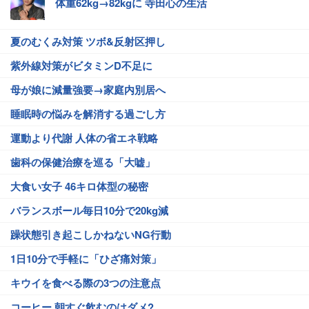
体重62kg→82kgに 寺田心の生活
夏のむくみ対策 ツボ&反射区押し
紫外線対策がビタミンD不足に
母が娘に減量強要→家庭内別居へ
睡眠時の悩みを解消する過ごし方
運動より代謝 人体の省エネ戦略
歯科の保健治療を巡る「大嘘」
大食い女子 46キロ体型の秘密
バランスボール毎日10分で20kg減
躁状態引き起こしかねないNG行動
1日10分で手軽に「ひざ痛対策」
キウイを食べる際の3つの注意点
コーヒー 朝すぐ飲むのはダメ?